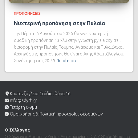
ΠΡΟΠΟΝΉΣΕΙΣ
Νυχτερινή προπόνηση στην Πυλαία
Την Πέμπτη 6 Αυγούστου 2026 θα γίνει νυχτερινή
ομαδική προπόνηση 13 χλμ στην γνωστή pylaia city trail
διαδρομή στην Πυλαία, Τούμπα, Ανάχωμα και Πυλαιώτικα..
Αρχηγός της προπόνησης θα είναι ο Άκης Αδαμτζίλογλου.
Συνάντηση στις 20:55
Read more
Καυτανζόγλειο Στάδιο, θύρα 16
info@sdyth.gr
Τετάρτη 6-9μμ
Όροι χρήσης & Πολιτική προστασίας δεδομένων
Ο Σύλλογος
Ο Σύλλογος Δρομέων Υγείας Θεσσαλονίκης (Σ.Δ.Υ.Θ) ιδρύθηκε το