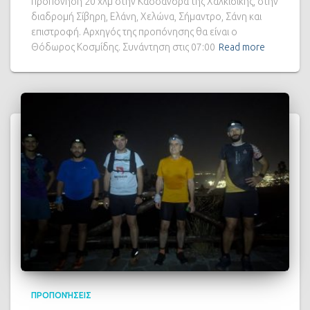
προπόνηση 20 χλμ στην Κασσάνδρα της Χαλκιδικής, στην
διαδρομή Σίβηρη, Ελάνη, Χελώνα, Σήμαντρο, Σάνη και
επιστροφή. Αρχηγός της προπόνησης θα είναι ο
Θόδωρος Κοσμίδης. Συνάντηση στις 07:00
Read more
ΠΡΟΠΟΝΉΣΕΙΣ