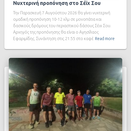
Νυχτερινή προπόνηση στο Σέϊχ Σου
Την Παρασκευή 7 Αυγούστου 2026 θα γίνει νυχτερινή
ομαδική προπόνηση 10-12 χλμ σε μονοπάτια και
δασικούς δρόμους του περιαστικού δάσους Σέιχ Σου.
Αρχηγός της προπόνησης θα είναι ο Αγησίλαος
Εφαριμίδης. Συνάντηση στις 21:55 στο καφέ
Read more