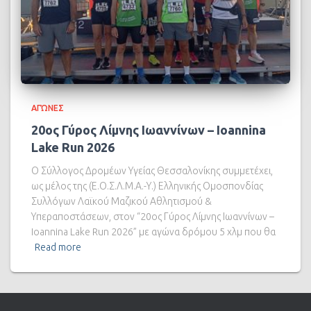
ΑΓΏΝΕΣ
20ος Γύρος Λίμνης Ιωαννίνων – Ioannina
Lake Run 2026
Ο Σύλλογος Δρομέων Υγείας Θεσσαλονίκης συμμετέχει,
ως μέλος της (Ε.Ο.Σ.Λ.Μ.Α.-Υ.) Ελληνικής Ομοσπονδίας
Συλλόγων Λαϊκού Μαζικού Αθλητισμού &
Υπεραποστάσεων, στον “20ος Γύρος Λίμνης Ιωαννίνων –
Ioannina Lake Run 2026” με αγώνα δρόμου 5 χλμ που θα
Read more