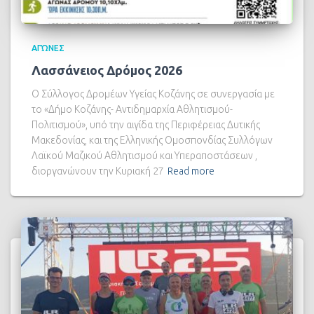
ΑΓΏΝΕΣ
Λασσάνειος Δρόμος 2026
Ο Σύλλογος Δρομέων Υγείας Κοζάνης σε συνεργασία με
το «Δήμο Κοζάνης- Αντιδημαρχία Αθλητισμού-
Πολιτισμού», υπό την αιγίδα της Περιφέρειας Δυτικής
Μακεδονίας, και της Ελληνικής Ομοσπονδίας Συλλόγων
Λαϊκού Μαζικού Αθλητισμού και Υπεραποστάσεων ,
διοργανώνουν την Κυριακή 27
Read more