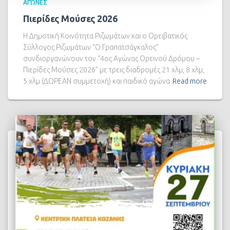
ΑΓΏΝΕΣ
Πιερίδες Μούσες 2026
Η Δημοτική Κοινότητα Ριζωμάτων και ο Ορειβατικός
Σύλλογος Ριζωμάτων “Ο Γραπατσάγκαλος”
συνδιοργανώνουν τον “4ος Αγώνας Ορεινού Δρόμου –
Πιερίδες Μούσες 2026” με τρεις διαδρομές 21 χλμ, 8 χλμ,
5 χλμ (ΔΩΡΕΑΝ συμμετοχή) και παιδικό αγώνα
Read more