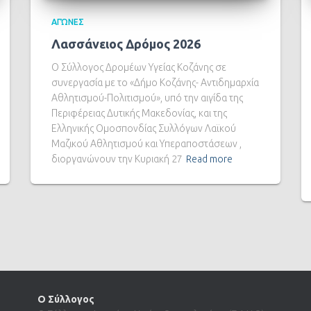
ΑΓΏΝΕΣ
Λασσάνειος Δρόμος 2026
Ο Σύλλογος Δρομέων Υγείας Κοζάνης σε
συνεργασία με το «Δήμο Κοζάνης- Αντιδημαρχία
Αθλητισμού-Πολιτισμού», υπό την αιγίδα της
Περιφέρειας Δυτικής Μακεδονίας, και της
Ελληνικής Ομοσπονδίας Συλλόγων Λαϊκού
Μαζικού Αθλητισμού και Υπεραποστάσεων ,
διοργανώνουν την Κυριακή 27
Read more
Ο Σύλλογος