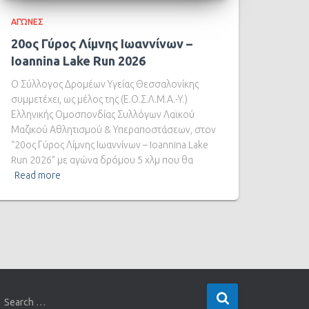
ΑΓΏΝΕΣ
20ος Γύρος Λίμνης Ιωαννίνων –
Ioannina Lake Run 2026
Ο Σύλλογος Δρομέων Υγείας Θεσσαλονίκης
συμμετέχει, ως μέλος της (Ε.Ο.Σ.Λ.Μ.Α.-Υ.)
Ελληνικής Ομοσπονδίας Συλλόγων Λαϊκού
Μαζικού Αθλητισμού & Υπεραποστάσεων, στον
“20ος Γύρος Λίμνης Ιωαννίνων – Ioannina Lake
Run 2026” με αγώνα δρόμου 5 χλμ που θα
Read more
Search …