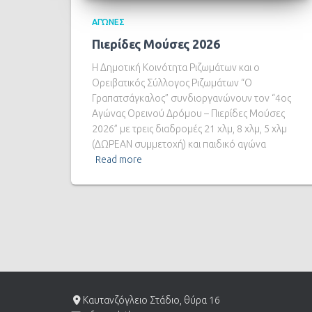
ΑΓΏΝΕΣ
Πιερίδες Μούσες 2026
Η Δημοτική Κοινότητα Ριζωμάτων και ο
Ορειβατικός Σύλλογος Ριζωμάτων “Ο
Γραπατσάγκαλος” συνδιοργανώνουν τον “4ος
Αγώνας Ορεινού Δρόμου – Πιερίδες Μούσες
2026” με τρεις διαδρομές 21 χλμ, 8 χλμ, 5 χλμ
(ΔΩΡΕΑΝ συμμετοχή) και παιδικό αγώνα
Read more
Καυτανζόγλειο Στάδιο, θύρα 16