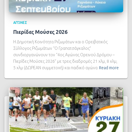
ΑΓΏΝΕΣ
Πιερίδες Μούσες 2026
Η Δημοτική Κοινότητα Ριζωμάτων και ο Ορειβατικός
Σύλλογος Ριζωμάτων “Ο Γραπατσάγκαλος”
συνδιοργανώνουν τον “4ος Αγώνας Ορεινού Δρόμου –
Πιερίδες Μούσες 2026” με τρεις διαδρομές 21 χλμ, 8 χλμ,
5 χλμ (ΔΩΡΕΑΝ συμμετοχή) και παιδικό αγώνα
Read more