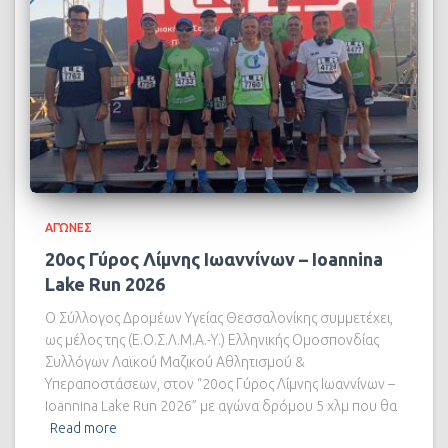
ΑΓΏΝΕΣ
20ος Γύρος Λίμνης Ιωαννίνων – Ioannina
Lake Run 2026
Ο Σύλλογος Δρομέων Υγείας Θεσσαλονίκης συμμετέχει,
ως μέλος της (Ε.Ο.Σ.Λ.Μ.Α.-Υ.) Ελληνικής Ομοσπονδίας
Συλλόγων Λαϊκού Μαζικού Αθλητισμού &
Υπεραποστάσεων, στον “20ος Γύρος Λίμνης Ιωαννίνων –
Ioannina Lake Run 2026” με αγώνα δρόμου 5 χλμ που θα
Read more