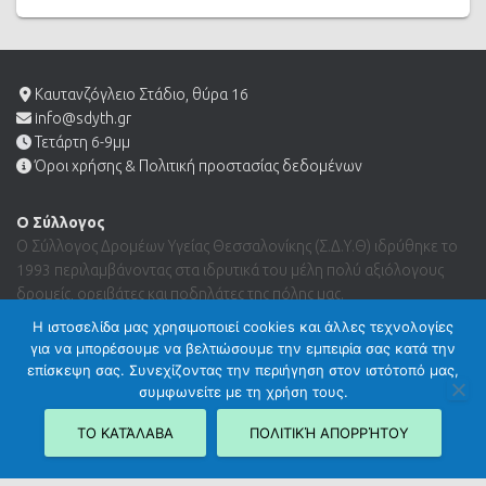
Καυτανζόγλειο Στάδιο, θύρα 16
info@sdyth.gr
Τετάρτη 6-9μμ
Όροι χρήσης & Πολιτική προστασίας δεδομένων
Ο Σύλλογος
Ο Σύλλογος Δρομέων Υγείας Θεσσαλονίκης (Σ.Δ.Υ.Θ) ιδρύθηκε το
1993 περιλαμβάνοντας στα ιδρυτικά του μέλη πολύ αξιόλογους
δρομείς, ορειβάτες και ποδηλάτες της πόλης μας.
Η ιστοσελίδα μας χρησιμοποιεί cookies και άλλες τεχνολογίες
για να μπορέσουμε να βελτιώσουμε την εμπειρία σας κατά την
Search …
επίσκεψη σας. Συνεχίζοντας την περιήγηση στον ιστότοπό μας,
συμφωνείτε με τη χρήση τους.
ΤΟ ΚΑΤΆΛΑΒΑ
ΠΟΛΙΤΙΚΉ ΑΠΟΡΡΉΤΟΥ