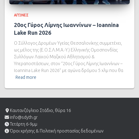
ΑΓΏΝΕΣ
20ος Γύρος Λίμνης Ιωαννίνων – Ioannina
Lake Run 2026
Ο Σύλλογος Δρομέων Υγείας Θεσσαλονίκης συμμετέχει,
ως μέλος της (Ε.Ο.Σ.Λ.Μ.Α.-Υ.) Ελληνικής Ομοσπονδίας
Συλλόγων Λαϊκού Μαζικού Αθλητισμού &
Υπεραποστάσεων, στον “20ος Γύρος Λίμνης Ιωαννίνων –
Ioannina Lake Run 2026” με αγώνα δρόμου 5 χλμ που θα
Read more
Καυτανζόγλειο Στάδιο, θύρα 16
info@sdyth.gr
Τετάρτη 6-9μμ
Όροι χρήσης & Πολιτική προστασίας δεδομένων