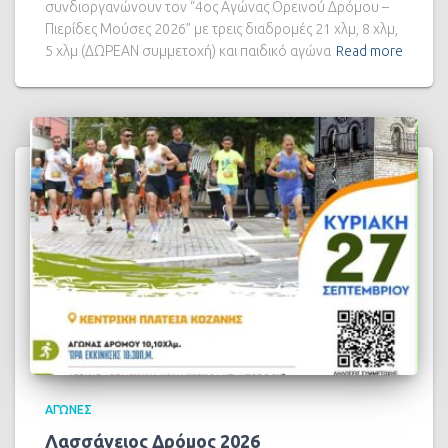
συνδιοργανώνουν τον “4ος Αγώνας Ορεινού Δρόμου –
Πιερίδες Μούσες 2026” με τρεις διαδρομές 21 χλμ, 8 χλμ,
5 χλμ (ΔΩΡΕΑΝ συμμετοχή) και παιδικό αγώνα
Read more
ΑΓΏΝΕΣ
Λασσάνειος Δρόμος 2026