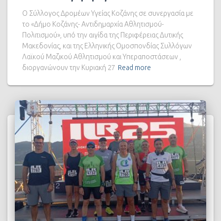
Ο Σύλλογος Δρομέων Υγείας Κοζάνης σε συνεργασία με
το «Δήμο Κοζάνης- Αντιδημαρχία Αθλητισμού-
Πολιτισμού», υπό την αιγίδα της Περιφέρειας Δυτικής
Μακεδονίας, και της Ελληνικής Ομοσπονδίας Συλλόγων
Λαϊκού Μαζικού Αθλητισμού και Υπεραποστάσεων ,
διοργανώνουν την Κυριακή 27
Read more