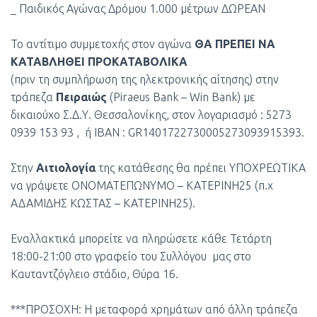
_ Παιδικός Αγώνας Δρόμου 1.000 μέτρων ΔΩΡΕΑΝ
Το αντίτιμο συμμετοχής στον αγώνα
ΘΑ ΠΡΕΠΕΙ ΝΑ
ΚΑΤΑΒΛΗΘΕΙ ΠΡΟΚΑΤΑΒΟΛΙΚΑ
(πριν τη συμπλήρωση της ηλεκτρονικής αίτησης) στην
τράπεζα
Πειραιώς
(Piraeus Bank – Win Bank) με
δικαιούχο Σ.Δ.Υ. Θεσσαλονίκης, στον λογαριασμό : 5273
0939 153 93 , ή ΙBAN : GR1401722730005273093915393.
Στην
Αιτιολογία
της κατάθεσης θα πρέπει ΥΠΟΧΡΕΩΤΙΚΑ
να γράψετε ΟΝΟΜΑΤΕΠΩΝΥΜΟ – ΚΑΤΕΡΙΝΗ25 (π.χ
ΑΔΑΜΙΔΗΣ ΚΩΣΤΑΣ – ΚΑΤΕΡΙΝΗ25).
Εναλλακτικά μπορείτε να πληρώσετε κάθε Τετάρτη
18:00-21:00 στο γραφείο του Συλλόγου μας στο
Καυταντζόγλειο στάδιο, Θύρα 16.
***ΠΡΟΣΟΧΗ: Η μεταφορά χρημάτων από άλλη τράπεζα