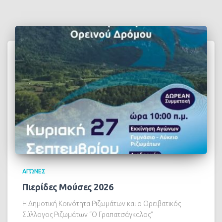
ΑΓΏΝΕΣ
Πιερίδες Μούσες 2026
Η Δημοτική Κοινότητα Ριζωμάτων και ο Ορειβατικός
Σύλλογος Ριζωμάτων “Ο Γραπατσάγκαλος”