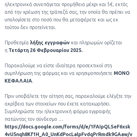
ηλεκτρονικά συνεπάγεται προμήθεια μέχρι και 5€, εκτός
από την χρέωση της τράπεζά σας, την οποία θα πρέπει να
υπολογίσετε στο ποσό που θα μεταφέρετε και ως εκ
τούτου δεν προτείνεται.
Προθεσμία
λήξης εγγραφών
και πληρωμών ορίζεται
η
Τετάρτη 26 Φεβρουαρίου 2025.
Παρακαλούμε να είστε ιδιαίτερα προσεκτικοί στη
συμπλήρωση της φόρμας και να χρησιμοποιήσετε
ΜΟΝΟ
ΚΕΦΑΛΑΙΑ
.
Πριν υποβάλετε την αίτηση σας, παρακαλούμε ελέγξτε την
ακρίβεια των στοιχείων που έχετε καταχωρήσει.
Συμπληρώστε την ηλεκτρονική φόρμα εγγραφής
πατώντας τον σύνδεσμο …
https://docs.google.com/forms/d/e/1FAIpQLSeF6xsk
4vU5nqh8Kf1H_A0_UnKdPocLalpFvdqPrRmdk9GAaw/v