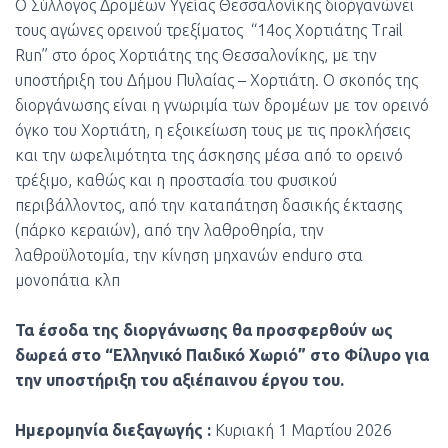
Ο Σύλλογος Δρομέων Υγείας Θεσσαλονίκης διοργανώνει
τους αγώνες ορεινού τρεξίματος “14ος Χορτιάτης Trail
Run” στο όρος Χορτιάτης της Θεσσαλονίκης, με την
υποστήριξη του Δήμου Πυλαίας – Χορτιάτη. Ο σκοπός της
διοργάνωσης είναι η γνωριμία των δρομέων με τον ορεινό
όγκο του Χορτιάτη, η εξοικείωση τους με τις προκλήσεις
και την ωφελιμότητα της άσκησης μέσα από το ορεινό
τρέξιμο, καθώς και η προστασία του φυσικού
περιβάλλοντος, από την καταπάτηση δασικής έκτασης
(πάρκο κεραιών), από την λαθροθηρία, την
λαθροϋλοτομία, την κίνηση μηχανών enduro στα
μονοπάτια κλπ
Τα έσοδα της διοργάνωσης θα προσφερθούν ως
δωρεά στο “Ελληνικό Παιδικό Χωριό” στο Φίλυρο για
την υποστήριξη του αξιέπαινου έργου του.
Ημερομηνία διεξαγωγής :
Κυριακή 1 Μαρτίου 2026