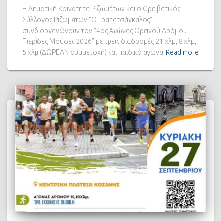
Η Δημοτική Κοινότητα Ριζωμάτων και ο Ορειβατικός
Σύλλογος Ριζωμάτων “Ο Γραπατσάγκαλος”
συνδιοργανώνουν τον “4ος Αγώνας Ορεινού Δρόμου –
Πιερίδες Μούσες 2026” με τρεις διαδρομές 21 χλμ, 8 χλμ,
5 χλμ (ΔΩΡΕΑΝ συμμετοχή) και παιδικό αγώνα
Read more