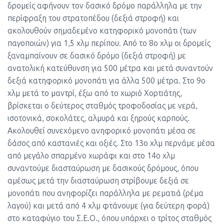
δρομείς αφήνουν τον δασικό δρόμο παράλληλα με την
περίφραξη του στρατοπέδου (δεξιά στροφή) και
ακολουθούν σημαδεμένο κατηφορικό μονοπάτι (των
παγοποιών) για 1,5 χλμ περίπου. Από το 8ο χλμ οι δρομείς
ξαναμπαίνουν σε δασικό δρόμο (δεξιά στροφή) με
ανατολική κατεύθυνση για 500 μέτρα και μετά συναντούν
δεξιά κατηφορικό μονοπάτι για άλλα 500 μέτρα. Στο 9ο
χλμ μετά το μαντρί, έξω από το χωριό Χορτιάτης,
βρίσκεται ο δεύτερος σταθμός τροφοδοσίας με νερά,
ισοτονικά, σοκολάτες, αλμυρά και ξηρούς καρπούς.
Ακολουθεί συνεχόμενο ανηφορικό μονοπάτι μέσα σε
δάσος από καστανιές και οξιές. Στο 13ο χλμ περνάμε μέσα
από μεγάλο σπαρμένο χωράφι και στο 14ο χλμ
συναντούμε διασταύρωση με δασικούς δρόμους, όπου
αμέσως μετά την διασταύρωση στρίβουμε δεξιά σε
μονοπάτι που ανηφορίζει παράλληλα με ρεματιά (ρέμα
λαγού) και μετά από 4 χλμ φτάνουμε (για δεύτερη φορά)
στο καταφύγιο του Σ.Ε.Ο., όπου υπάρχει ο τρίτος σταθμός