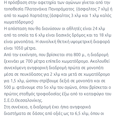
Η πρόσβαση στην αφετηρία των αγώνων γίνεται από την
τοποθεσία Πλατανάκια Πανοράματος (άσφαλτος 7 χλμ) ή
από το χωριό Χορτιάτης (άσφαλτος 3 χλμ και 1 χλμ καλός
χωματόδρομος)
Η απόσταση που θα διανύσουν οι αθλητές είναι 24 χλμ
από τα οποία τα 6 χλμ είναι δασικός δρόμος και τα 18 χλμ
είναι μονοπάτια. Η συνολική θετική υψομετρική διαφορά
είναι 1050 μέτρα.
Από την εκκίνηση, που βρίσκεται στα 800 μ., η διαδρομή
ξεκινάει με 700 μέτρα επίπεδο χωματόδρομο. Ακολουθεί
συνεχόμενη ανηφορική διαδρομή πρώτα σε μονοπάτι
μέσα σε πευκόδασος για 2 χλμ και μετά σε χωματόδρομο
για 1,5 χλμ, ώσπου στρίβουμε δεξιά σε μονοπάτι και σε
500 μ. φτάνουμε στο 5ο χλμ του αγώνα, όπου βρίσκεται ο
πρώτος σταθμός τροφοδοσίας έξω από το καταφύγιο του
Σ.Ε.Ο.Θεσσαλονίκης.
Στη συνέχεια, η διαδρομή έχει ήπια ανηφορικά
διαστήματα σε δάσος από οξιές ως το 6,5 χλμ, όπου οι