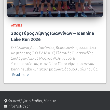
ΑΓΏΝΕΣ
20ος Γύρος Λίμνης Ιωαννίνων – Ioannina
Lake Run 2026
Ο Σύλλογος Δρομέων Υγείας Θεσσαλονίκης συμμετέχει,
ως μέλος της (Ε.Ο.Σ.Λ.Μ.Α.-Υ.) Ελληνικής Ομοσπονδίας
Συλλόγων Λαϊκού Μαζικού Αθλητισμού &
Υπεραποστάσεων, στον “20ος Γύρος Λίμνης Ιωαννίνων –
Ioannina Lake Run 2026” με αγώνα δρόμου 5 χλμ που θα
Read more
Καυτανζόγλειο Στάδιο, θύρα 16
info@sdyth.gr