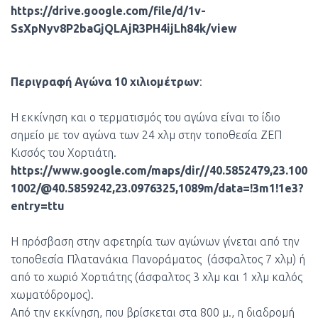
https://drive.google.com/file/d/1v-
SsXpNyv8P2baGjQLAjR3PH4ijLh84k/view
Περιγραφή Αγώνα 10 χιλιομέτρων
:
Η εκκίνηση και ο τερματισμός του αγώνα είναι το ίδιο
σημείο με τον αγώνα των 24 χλμ στην τοποθεσία ΖΕΠ
Κισσός του Χορτιάτη.
https://www.google.com/maps/dir//40.5852479,23.100
1002/@40.5859242,23.0976325,1089m/data=!3m1!1e3?
entry=ttu
Η πρόσβαση στην αφετηρία των αγώνων γίνεται από την
τοποθεσία Πλατανάκια Πανοράματος (άσφαλτος 7 χλμ) ή
από το χωριό Χορτιάτης (άσφαλτος 3 χλμ και 1 χλμ καλός
χωματόδρομος).
Από την εκκίνηση, που βρίσκεται στα 800 μ., η διαδρομή