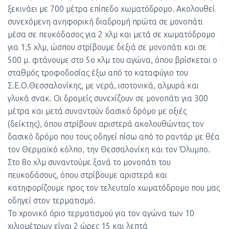
ξεκινάει με 700 μέτρα επίπεδο χωματόδρομο. Ακολουθεί
συνεχόμενη ανηφορική διαδρομή πρώτα σε μονοπάτι
μέσα σε πευκόδασος για 2 χλμ και μετά σε χωματόδρομο
για 1,5 χλμ, ώσπου στρίβουμε δεξιά σε μονοπάτι και σε
500 μ. φτάνουμε στο 5ο χλμ του αγώνα, όπου βρίσκεται ο
σταθμός τροφοδοσίας έξω από το καταφύγιο του
Σ.Ε.Ο.Θεσσαλονίκης, με νερά, ισοτονικά, αλμυρά και
γλυκά σνακ. Οι δρομείς συνεχίζουν σε μονοπάτι για 300
μέτρα και μετά συναντούν δασικό δρόμο με οξιές
(δείκτης), όπου στρίβουν αριστερά ακολουθώντας τον
δασικό δρόμο που τους οδηγεί πίσω από το ραντάρ με θέα
τον Θερμαϊκό κόλπο, την Θεσσαλονίκη και τον Όλυμπο.
Στο 8ο χλμ συναντούμε ξανά το μονοπάτι του
πευκοδάσους, όπου στρίβουμε αριστερά και
κατηφορίζουμε προς τον τελευταίο χωματόδρομο που μας
οδηγεί στον τερματισμό.
Το χρονικό όριο τερματισμού για τον αγώνα των 10
χιλιομέτρων είναι 2 ώρες 15 και λεπτά