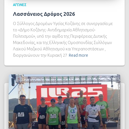
ΑΓΏΝΕΣ
Λασσάνειος Δρόμος 2026
Ο Σύλλογος Δρομέων Υγείας Κοζάνης σε συνεργασία με
το «Δήμο Κοζάνης- Αντιδημαρχία Αθλητισμού-
Πολιτισμού», υπό την αιγίδα της Περιφέρειας Δυτικής
Μακεδονίας, και της Ελληνικής Ομοσπονδίας Συλλόγων
Λαϊκού Μαζικού Αθλητισμού και Υπεραποστάσεων ,
διοργανώνουν την Κυριακή 27
Read more