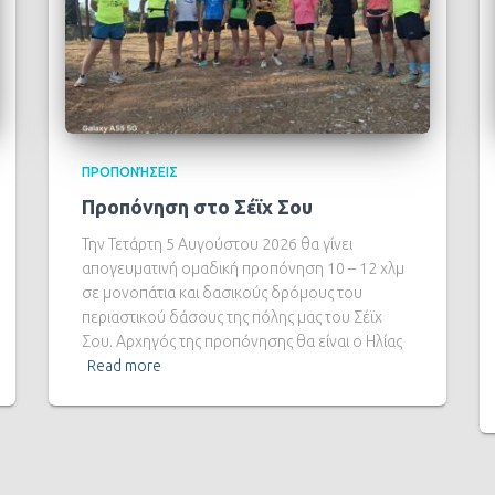
ΠΡΟΠΟΝΉΣΕΙΣ
Προπόνηση στο Σέϊχ Σου
Την Τετάρτη 5 Αυγούστου 2026 θα γίνει
απογευματινή ομαδική προπόνηση 10 – 12 χλμ
σε μονοπάτια και δασικούς δρόμους του
περιαστικού δάσους της πόλης μας του Σέϊχ
Σου. Αρχηγός της προπόνησης θα είναι ο Ηλίας
Read more