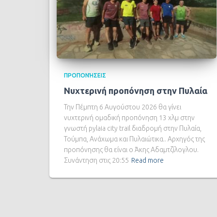
ΠΡΟΠΟΝΉΣΕΙΣ
Νυχτερινή προπόνηση στην Πυλαία
Την Πέμπτη 6 Αυγούστου 2026 θα γίνει
νυχτερινή ομαδική προπόνηση 13 χλμ στην
γνωστή pylaia city trail διαδρομή στην Πυλαία,
Τούμπα, Ανάχωμα και Πυλαιώτικα.. Αρχηγός της
προπόνησης θα είναι ο Άκης Αδαμτζίλογλου.
Συνάντηση στις 20:55
Read more