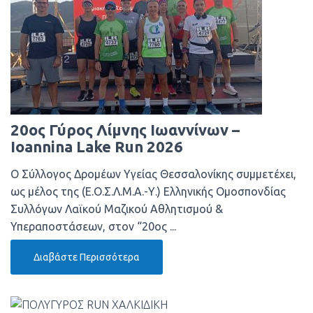
20ος Γύρος Λίμνης Ιωαννίνων –
Ioannina Lake Run 2026
Ο Σύλλογος Δρομέων Υγείας Θεσσαλονίκης συμμετέχει,
ως μέλος της (Ε.Ο.Σ.Λ.Μ.Α.-Υ.) Ελληνικής Ομοσπονδίας
Συλλόγων Λαϊκού Μαζικού Αθλητισμού &
Υπεραποστάσεων, στον “20ος ...
Διαβάστε Περισσότερα