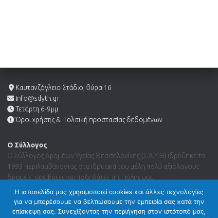
Καυτανζόγλειο Στάδιο, θύρα 16
info@sdyth.gr
Τετάρτη 6-9μμ
Όροι χρήσης & Πολιτική προστασίας δεδομένων
Ο Σύλλογος
Ο Σύλλογος Δρομέων Υγείας Θεσσαλονίκης (Σ.Δ.Υ.Θ) ιδρύθηκε το
1993 περιλαμβάνοντας στα ιδρυτικά του μέλη πολύ αξιόλογους
δρομείς, ορειβάτες και ποδηλάτες της πόλης μας.
Η ιστοσελίδα μας χρησιμοποιεί cookies και άλλες τεχνολογίες
για να μπορέσουμε να βελτιώσουμε την εμπειρία σας κατά την
Search …
επίσκεψη σας. Συνεχίζοντας την περιήγηση στον ιστότοπό μας,