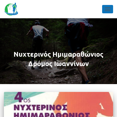
TOGGL
Νυχτερινός Ημιμαραθώνιος
Δρόμος Ιωαννίνων