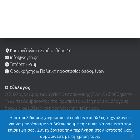
Καυτανζόγλειο Στάδιο, θύρα 16
info@sdyth.gr
Τετάρτη 6-9μμ
Όροι χρήσης & Πολιτική προστασίας δεδομένων
Ο Σύλλογος
Ο Σύλλογος Δρομέων Υγείας Θεσσαλονίκης (Σ.Δ.Υ.Θ) ιδρύθηκε το
1993 περιλαμβάνοντας στα ιδρυτικά του μέλη πολύ αξιόλογους
δρομείς, ορειβάτες και ποδηλάτες της πόλης μας.
Η ιστοσελίδα μας χρησιμοποιεί cookies και άλλες τεχνολογίες
για να μπορέσουμε να βελτιώσουμε την εμπειρία σας κατά την
Search …
επίσκεψη σας. Συνεχίζοντας την περιήγηση στον ιστότοπό μας,
συμφωνείτε με τη χρήση τους.