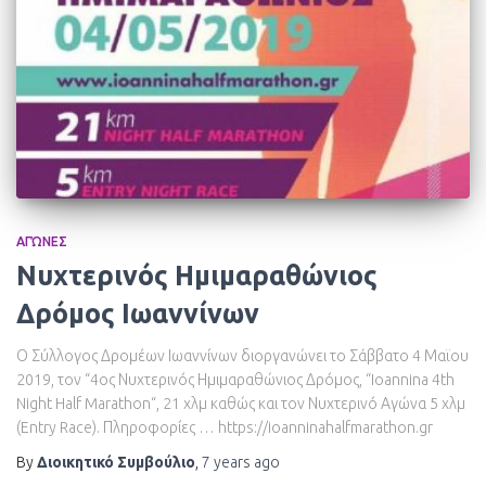
ΑΓΏΝΕΣ
Νυχτερινός Ημιμαραθώνιος
Δρόμος Ιωαννίνων
Ο Σύλλογος Δρομέων Ιωαννίνων διοργανώνει το Σάββατο 4 Μαϊου
2019, τον “4oς Νυχτερινός Ημιμαραθώνιος Δρόμος, “Ioannina 4th
Night Half Marathon“, 21 χλμ καθώς και τον Νυχτερινό Αγώνα 5 χλμ
(Entry Race). Πληροφορίες … https://ioanninahalfmarathon.gr
By
Διοικητικό Συμβούλιο
,
7 years
ago