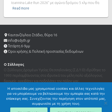
Ioannina Lake Run 2026” με αγώνα δρόμου 5 χλμ που θα
Read more
Καυτανζόγλειο Στάδιο, θύρα 16
info@sdyth.gr
Τετάρτη 6-9μμ
Όροι χρήσης & Πολιτική προστασίας δεδομένων
Ο Σύλλογος
Ο Σύλλογος Δρομέων Υγείας Θεσσαλονίκης (Σ.Δ.Υ.Θ) ιδρύθηκε το
1993 περιλαμβάνοντας στα ιδρυτικά του μέλη πολύ αξιόλογους
δρομείς, ορειβάτες και ποδηλάτες της πόλης μας.
Η ιστοσελίδα μας χρησιμοποιεί cookies και άλλες τεχνολογίες
για να μπορέσουμε να βελτιώσουμε την εμπειρία σας κατά την
Search …
επίσκεψη σας. Συνεχίζοντας την περιήγηση στον ιστότοπό μας,
συμφωνείτε με τη χρήση τους.