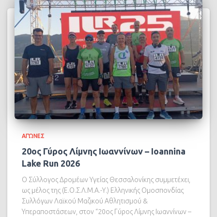
ΑΓΏΝΕΣ
20ος Γύρος Λίμνης Ιωαννίνων – Ioannina
Lake Run 2026
Ο Σύλλογος Δρομέων Υγείας Θεσσαλονίκης συμμετέχει,
ως μέλος της (Ε.Ο.Σ.Λ.Μ.Α.-Υ.) Ελληνικής Ομοσπονδίας
Συλλόγων Λαϊκού Μαζικού Αθλητισμού &
Υπεραποστάσεων, στον “20ος Γύρος Λίμνης Ιωαννίνων –