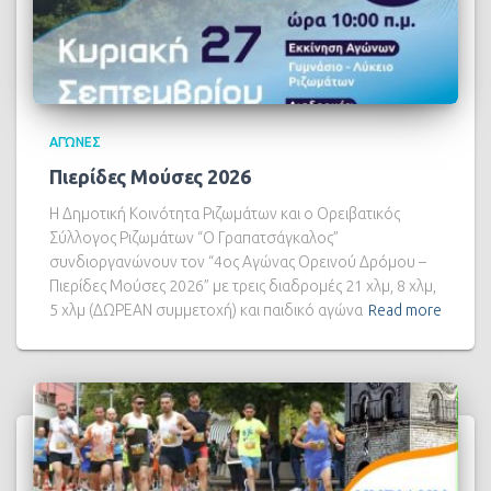
ΑΓΏΝΕΣ
Πιερίδες Μούσες 2026
Η Δημοτική Κοινότητα Ριζωμάτων και ο Ορειβατικός
Σύλλογος Ριζωμάτων “Ο Γραπατσάγκαλος”
συνδιοργανώνουν τον “4ος Αγώνας Ορεινού Δρόμου –
Πιερίδες Μούσες 2026” με τρεις διαδρομές 21 χλμ, 8 χλμ,
5 χλμ (ΔΩΡΕΑΝ συμμετοχή) και παιδικό αγώνα
Read more