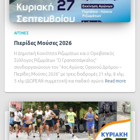
ΑΓΏΝΕΣ
Πιερίδες Μούσες 2026
Η Δημοτική Κοινότητα Ριζωμάτων και ο Ορειβατικός
Σύλλογος Ριζωμάτων “Ο Γραπατσάγκαλος”
συνδιοργανώνουν τον “4ος Αγώνας Ορεινού Δρόμου –
Πιερίδες Μούσες 2026” με τρεις διαδρομές 21 χλμ, 8 χλμ,
5 χλμ (ΔΩΡΕΑΝ συμμετοχή) και παιδικό αγώνα
Read more