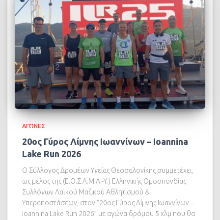
ΑΓΏΝΕΣ
20ος Γύρος Λίμνης Ιωαννίνων – Ioannina
Lake Run 2026
Ο Σύλλογος Δρομέων Υγείας Θεσσαλονίκης συμμετέχει,
ως μέλος της (Ε.Ο.Σ.Λ.Μ.Α.-Υ.) Ελληνικής Ομοσπονδίας
Συλλόγων Λαϊκού Μαζικού Αθλητισμού &
Υπεραποστάσεων, στον “20ος Γύρος Λίμνης Ιωαννίνων –
Ioannina Lake Run 2026” με αγώνα δρόμου 5 χλμ που θα