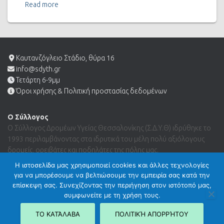
Read more
Καυτανζόγλειο Στάδιο, θύρα 16
info@sdyth.gr
Τετάρτη 6-9μμ
Όροι χρήσης & Πολιτική προστασίας δεδομένων
Ο Σύλλογος
Ο Σύλλογος Δρομέων Υγείας Θεσσαλονίκης (Σ.Δ.Υ.Θ) ιδρύθηκε το
1993 περιλαμβάνοντας στα ιδρυτικά του μέλη πολύ αξιόλογους
δρομείς, ορειβάτες και ποδηλάτες της πόλης μας.
Η ιστοσελίδα μας χρησιμοποιεί cookies και άλλες τεχνολογίες
για να μπορέσουμε να βελτιώσουμε την εμπειρία σας κατά την
Search …
επίσκεψη σας. Συνεχίζοντας την περιήγηση στον ιστότοπό μας,
συμφωνείτε με τη χρήση τους.
ΤΟ ΚΑΤΆΛΑΒΑ
ΠΟΛΙΤΙΚΉ ΑΠΟΡΡΉΤΟΥ