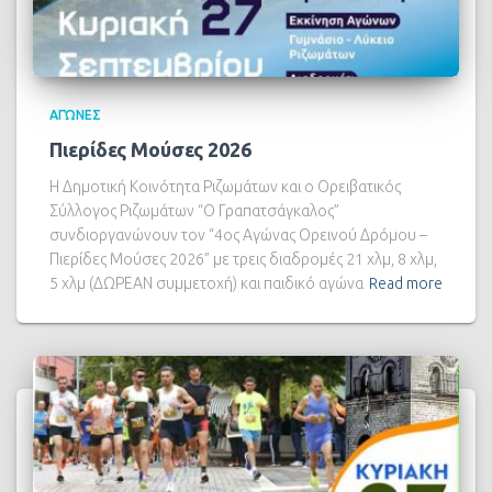
ΑΓΏΝΕΣ
Πιερίδες Μούσες 2026
Η Δημοτική Κοινότητα Ριζωμάτων και ο Ορειβατικός
Σύλλογος Ριζωμάτων “Ο Γραπατσάγκαλος”
συνδιοργανώνουν τον “4ος Αγώνας Ορεινού Δρόμου –
Πιερίδες Μούσες 2026” με τρεις διαδρομές 21 χλμ, 8 χλμ,
5 χλμ (ΔΩΡΕΑΝ συμμετοχή) και παιδικό αγώνα
Read more