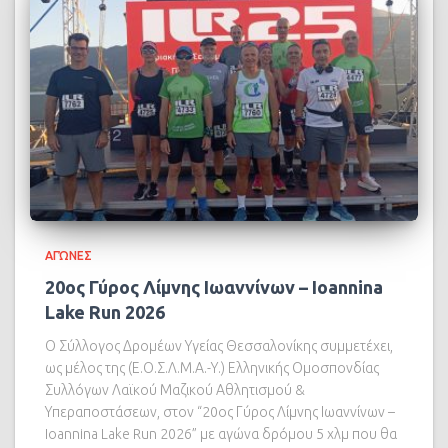
ΑΓΏΝΕΣ
20ος Γύρος Λίμνης Ιωαννίνων – Ioannina
Lake Run 2026
Ο Σύλλογος Δρομέων Υγείας Θεσσαλονίκης συμμετέχει,
ως μέλος της (Ε.Ο.Σ.Λ.Μ.Α.-Υ.) Ελληνικής Ομοσπονδίας
Συλλόγων Λαϊκού Μαζικού Αθλητισμού &
Υπεραποστάσεων, στον “20ος Γύρος Λίμνης Ιωαννίνων –
Ioannina Lake Run 2026” με αγώνα δρόμου 5 χλμ που θα