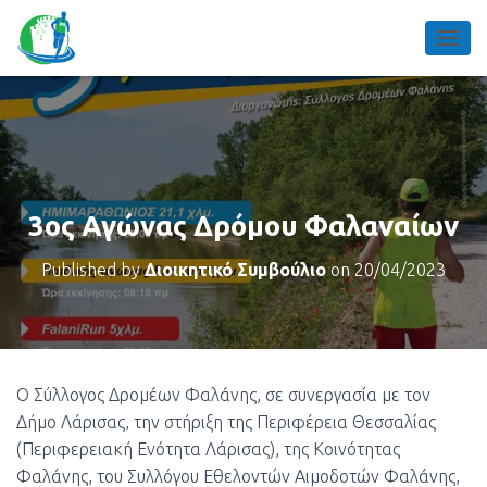
TOGGL
3ος Αγώνας Δρόμου Φαλαναίων
Published by
Διοικητικό Συμβούλιο
on
20/04/2023
Ο Σύλλογος Δρομέων Φαλάνης, σε συνεργασία με τον
Δήμο Λάρισας, την στήριξη της Περιφέρεια Θεσσαλίας
(Περιφερειακή Ενότητα Λάρισας), της Κοινότητας
Φαλάνης, του Συλλόγου Εθελοντών Αιμοδοτών Φαλάνης,