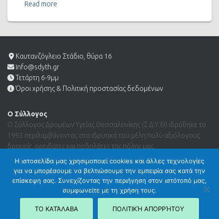
Read more
Καυτανζόγλειο Στάδιο, θύρα 16
info@sdyth.gr
Τετάρτη 6-9μμ
Όροι χρήσης & Πολιτική προστασίας δεδομένων
Ο Σύλλογος
Ο Σύλλογος Δρομέων Υγείας Θεσσαλονίκης (Σ.Δ.Υ.Θ) ιδρύθηκε το
1993 περιλαμβάνοντας στα ιδρυτικά του μέλη πολύ αξιόλογους
δρομείς, ορειβάτες και ποδηλάτες της πόλης μας.
Η ιστοσελίδα μας χρησιμοποιεί cookies και άλλες τεχνολογίες
για να μπορέσουμε να βελτιώσουμε την εμπειρία σας κατά την
Search …
επίσκεψη σας. Συνεχίζοντας την περιήγηση στον ιστότοπό μας,
συμφωνείτε με τη χρήση τους.
ΤΟ ΚΑΤΆΛΑΒΑ
ΠΟΛΙΤΙΚΉ ΑΠΟΡΡΉΤΟΥ