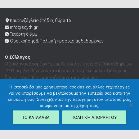
Καυτανζόγλειο Στάδιο, θύρα 16
info@sdyth.gr
Τετάρτη 6-9μμ
Όροι χρήσης & Πολιτική προστασίας δεδομένων
Ο Σύλλογος
Ο Σύλλογος Δρομέων Υγείας Θεσσαλονίκης (Σ.Δ.Υ.Θ) ιδρύθηκε το
1993 περιλαμβάνοντας στα ιδρυτικά του μέλη πολύ αξιόλογους
δρομείς, ορειβάτες και ποδηλάτες της πόλης μας.
Η ιστοσελίδα μας χρησιμοποιεί cookies και άλλες τεχνολογίες
για να μπορέσουμε να βελτιώσουμε την εμπειρία σας κατά την
Search …
επίσκεψη σας. Συνεχίζοντας την περιήγηση στον ιστότοπό μας,
συμφωνείτε με τη χρήση τους.
ΤΟ ΚΑΤΆΛΑΒΑ
ΠΟΛΙΤΙΚΉ ΑΠΟΡΡΉΤΟΥ
Hestia | Developed by
ThemeIsle