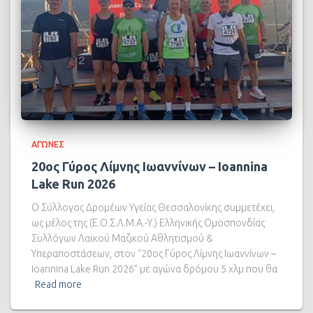
ΑΓΏΝΕΣ
20ος Γύρος Λίμνης Ιωαννίνων – Ioannina
Lake Run 2026
Ο Σύλλογος Δρομέων Υγείας Θεσσαλονίκης συμμετέχει,
ως μέλος της (Ε.Ο.Σ.Λ.Μ.Α.-Υ.) Ελληνικής Ομοσπονδίας
Συλλόγων Λαϊκού Μαζικού Αθλητισμού &
Υπεραποστάσεων, στον “20ος Γύρος Λίμνης Ιωαννίνων –
Ioannina Lake Run 2026” με αγώνα δρόμου 5 χλμ που θα
Read more