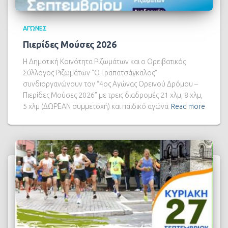
ΑΓΏΝΕΣ
Πιερίδες Μούσες 2026
Η Δημοτική Κοινότητα Ριζωμάτων και ο Ορειβατικός
Σύλλογος Ριζωμάτων “Ο Γραπατσάγκαλος”
συνδιοργανώνουν τον “4ος Αγώνας Ορεινού Δρόμου –
Πιερίδες Μούσες 2026” με τρεις διαδρομές 21 χλμ, 8 χλμ,
5 χλμ (ΔΩΡΕΑΝ συμμετοχή) και παιδικό αγώνα
Read more