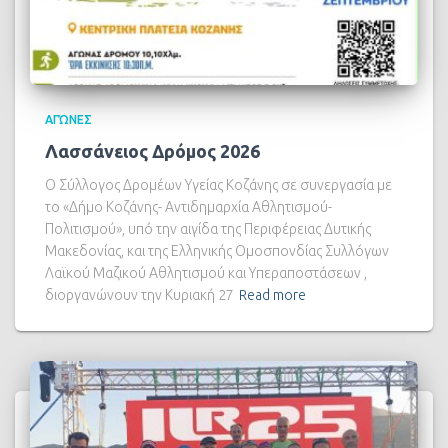
ΑΓΏΝΕΣ
Λασσάνειος Δρόμος 2026
Ο Σύλλογος Δρομέων Υγείας Κοζάνης σε συνεργασία με
το «Δήμο Κοζάνης- Αντιδημαρχία Αθλητισμού-
Πολιτισμού», υπό την αιγίδα της Περιφέρειας Δυτικής
Μακεδονίας, και της Ελληνικής Ομοσπονδίας Συλλόγων
Λαϊκού Μαζικού Αθλητισμού και Υπεραποστάσεων ,
διοργανώνουν την Κυριακή 27
Read more