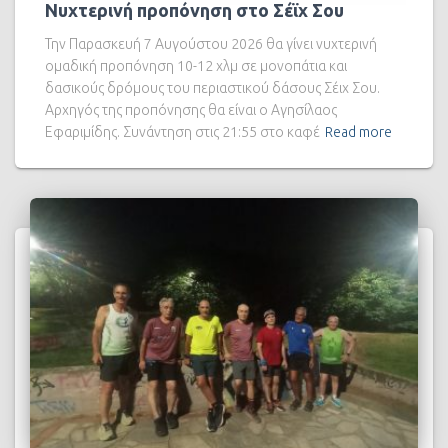
Νυχτερινή προπόνηση στο Σέϊχ Σου
Την Παρασκευή 7 Αυγούστου 2026 θα γίνει νυχτερινή
ομαδική προπόνηση 10-12 χλμ σε μονοπάτια και
δασικούς δρόμους του περιαστικού δάσους Σέιχ Σου.
Αρχηγός της προπόνησης θα είναι ο Αγησίλαος
Εφαριμίδης. Συνάντηση στις 21:55 στο καφέ
Read more