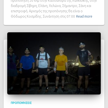
προπόνηση 20 χλμ στην Κασσάνδρα της Χαλκιδικής, στην
διαδρομή Σίβηρη, Ελάνη, Χελώνα, Σήμαντρο, Σάνη και
επιστροφή. Αρχηγός της προπόνησης θα είναι ο
Θόδωρος Κοσμίδης. Συνάντηση στις 07:00
Read more
ΠΡΟΠΟΝΉΣΕΙΣ