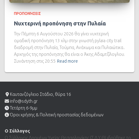
ΠΡΟΠΟΝΉΣΕΙΣ
Νυχτερινή προπόνηση στην Πυλαία
Την Πέμπτη 6 Αυγούστου 2026 θα γίνει νυχτερινή
ομαδική προπόνηση 13 χλμ στην γνωστή pylaia city trail
διαδρομή στην Πυλαία, Τούμπα, Ανάχωμα και Πυλαιώτικα..
Αρχηγός της προπόνησης θα είναι ο Άκης Αδαμτζίλογλου.
Συνάντηση στις 20:55
Read more
Καυτανζόγλειο Στάδιο, θύρα 16
info@sdyth.gr
Τετάρτη 6-9μμ
Όροι χρήσης & Πολιτική προστασίας δεδομένων
Ο Σύλλογος
Ο Σύλλογος Δρομέων Υγείας Θεσσαλονίκης (Σ.Δ.Υ.Θ) ιδρύθηκε το