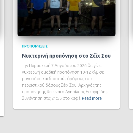
ΠΡΟΠΟΝΉΣΕΙΣ
Νυχτερινή προπόνηση στο Σέϊχ Σου
Την Παρασκευή 7 Αυγούστου 2026 θα γίνει
νυχτερινή ομαδική προπόνηση 10-12 χλμ σε
μονοπάτια και δασικούς δρόμους του
περιαστικού δάσους Σέιχ Σου. Αρχηγός της
προπόνησης θα είναι ο Αγησίλαος Εφαριμίδης.
Συνάντηση στις 21:55 στο καφέ
Read more