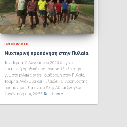
ΠΡΟΠΟΝΉΣΕΙΣ
Νυχτερινή προπόνηση στην Πυλαία
Την Πέμπτη 6 Αυγούστου 2026 θα γίνει
νυχτερινή ομαδική προπόνηση 13 χλμ στην
γνωστή pylaia city trail διαδρομή στην Πυλαία,
Τούμπα, Ανάχωμα και Πυλαιώτικα.. Αρχηγός της
προπόνησης θα είναι ο Άκης Αδαμτζίλογλου.
Συνάντηση στις 20:55
Read more