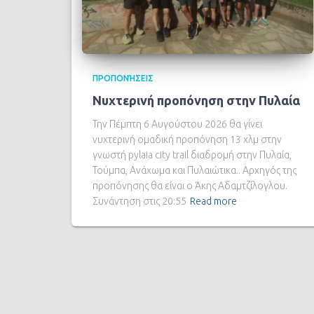
ΠΡΟΠΟΝΉΣΕΙΣ
Νυχτερινή προπόνηση στην Πυλαία
Την Πέμπτη 6 Αυγούστου 2026 θα γίνει
νυχτερινή ομαδική προπόνηση 13 χλμ στην
γνωστή pylaia city trail διαδρομή στην Πυλαία,
Τούμπα, Ανάχωμα και Πυλαιώτικα.. Αρχηγός της
προπόνησης θα είναι ο Άκης Αδαμτζίλογλου.
Συνάντηση στις 20:55
Read more