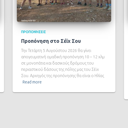
ΠΡΟΠΟΝΉΣΕΙΣ
Προπόνηση στο Σέϊχ Σου
Την Τετάρτη 5 Αυγούστου 2026 θα γίνει
απογευματινή ομαδική προπόνηση 10 – 12 χλμ
σε μονοπάτια και δασικούς δρόμους του
περιαστικού δάσους της πόλης μας του Σέϊχ
Σου. Αρχηγός της προπόνησης θα είναι ο Ηλίας
Read more