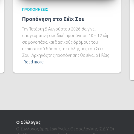
ΠΡΟΠΟΝΉΣΕΙΣ
Προπόνηση στο Σέϊχ Σου
Την Τετάρτη 5 Αυγούστου 2026 θα γίνει
απογευματινή ομαδική προπόνηση 10 – 12 χλμ
σε μονοπάτια και δασικούς δρόμους του
περιαστικού δάσους της πόλης μας του Σέϊχ
Σου. Αρχηγός της προπόνησης θα είναι ο Ηλίας
Read more
Ο Σύλλογος
Ο Σύλλογος Δρομέων Υγείας Θεσσαλονίκης (Σ.Δ.Υ.Θ)