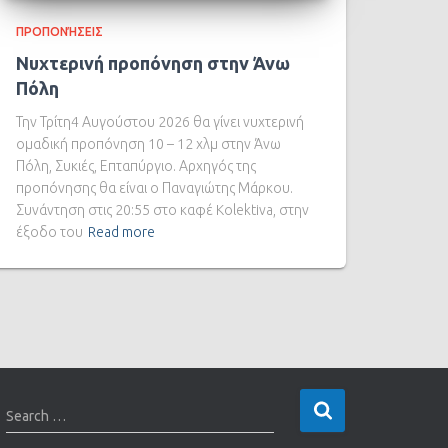
ΠΡΟΠΟΝΉΣΕΙΣ
Νυχτερινή προπόνηση στην Άνω
Πόλη
Την Τρίτη4 Αυγούστου 2026 θα γίνει νυχτερινή
ομαδική προπόνηση 10 – 12 χλμ στην Άνω
Πόλη, Συκιές, Επταπύργιο. Αρχηγός της
προπόνησης θα είναι ο Παναγιώτης Μάρκου.
Συνάντηση στις 20:55 στο καφέ Kolektiva, στην
έξοδο του
Read more
Search …