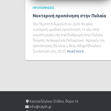
ΠΡΟΠΟΝΉΣΕΙΣ
Νυχτερινή προπόνηση στην Πυλαία
Την Πέμπτη 6 Αυγούστου 2026 θα γίνει
νυχτερινή ομαδική προπόνηση 13 χλμ στην
γνωστή pylaia city trail διαδρομή στην Πυλαία,
Τούμπα, Ανάχωμα και Πυλαιώτικα.. Αρχηγός της
προπόνησης θα είναι ο Άκης Αδαμτζίλογλου.
Συνάντηση στις 20:55
Read more
Καυτανζόγλειο Στάδιο, θύρα 16
info@sdyth.gr