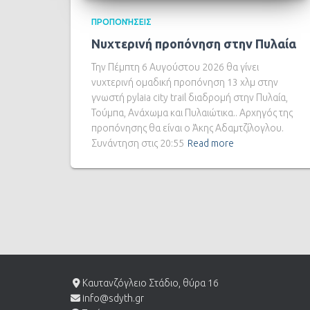
ΠΡΟΠΟΝΉΣΕΙΣ
Νυχτερινή προπόνηση στην Πυλαία
Την Πέμπτη 6 Αυγούστου 2026 θα γίνει
νυχτερινή ομαδική προπόνηση 13 χλμ στην
γνωστή pylaia city trail διαδρομή στην Πυλαία,
Τούμπα, Ανάχωμα και Πυλαιώτικα.. Αρχηγός της
προπόνησης θα είναι ο Άκης Αδαμτζίλογλου.
Συνάντηση στις 20:55
Read more
Καυτανζόγλειο Στάδιο, θύρα 16
info@sdyth.gr