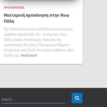
ΠΡΟΠΟΝΉΣΕΙΣ
Νυχτερινή προπόνηση στην Άνω
Πόλη
Την Τρίτη4 Αυγούστου 2026 θα γίνει νυχτερινή
ομαδική προπόνηση 10 – 12 χλμ στην Άνω
Πόλη, Συκιές, Επταπύργιο. Αρχηγός της
προπόνησης θα είναι ο Παναγιώτης Μάρκου.
Συνάντηση στις 20:55 στο καφέ Kolektiva, στην
έξοδο του
Read more
Search …