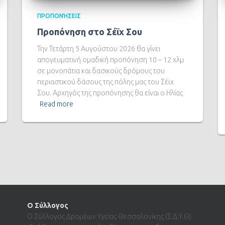
ΠΡΟΠΟΝΉΣΕΙΣ
Προπόνηση στο Σέϊχ Σου
Την Τετάρτη 5 Αυγούστου 2026 θα γίνει
απογευματινή ομαδική προπόνηση 10 – 12 χλμ
σε μονοπάτια και δασικούς δρόμους του
περιαστικού δάσους της πόλης μας του Σέϊχ
Σου. Αρχηγός της προπόνησης θα είναι ο Ηλίας
Read more
Ο Σύλλογος
Ο Σύλλογος Δρομέων Υγείας Θεσσαλονίκης (Σ.Δ.Υ.Θ)