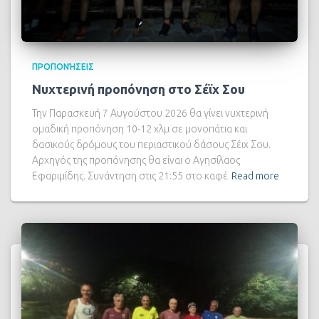
ΠΡΟΠΟΝΉΣΕΙΣ
Νυχτερινή προπόνηση στο Σέϊχ Σου
Την Παρασκευή 7 Αυγούστου 2026 θα γίνει νυχτερινή
ομαδική προπόνηση 10-12 χλμ σε μονοπάτια και
δασικούς δρόμους του περιαστικού δάσους Σέιχ Σου.
Αρχηγός της προπόνησης θα είναι ο Αγησίλαος
Εφαριμίδης. Συνάντηση στις 21:55 στο καφέ
Read more