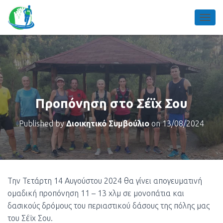
TOGGL
Προπόνηση στο Σέϊχ Σου
Published by
Διοικητικό Συμβούλιο
on
13/08/2024
Την Τετάρτη 14 Αυγούστου 2024 θα γίνει απογευματινή
ομαδική προπόνηση 11 – 13 χλμ σε μονοπάτια και
δασικούς δρόμους του περιαστικού δάσους της πόλης μας
του Σέϊχ Σου.