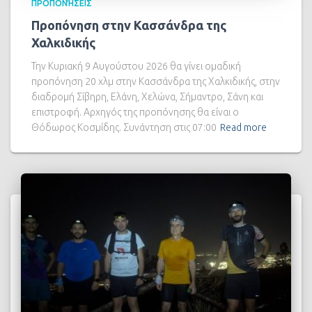
ΠΡΟΠΟΝΉΣΕΙΣ
Προπόνηση στην Κασσάνδρα της
Χαλκιδικής
Την Κυριακή 9 Αυγούστου 2026 θα γίνει ομαδική
προπόνηση 20 χλμ στην Κασσάνδρα της Χαλκιδικής, στην
διαδρομή Σίβηρη, Ελάνη, Χελώνα, Σήμαντρο, Σάνη και
επιστροφή. Αρχηγός της προπόνησης θα είναι ο
Θόδωρος Κοσμίδης. Συνάντηση στις 07:00
Read more