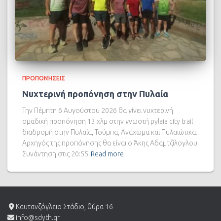
ΠΡΟΠΟΝΉΣΕΙΣ
Νυχτερινή προπόνηση στην Πυλαία
Την Πέμπτη 6 Αυγούστου 2026 θα γίνει νυχτερινή
ομαδική προπόνηση 13 χλμ στην γνωστή pylaia city trail
διαδρομή στην Πυλαία, Τούμπα, Ανάχωμα και Πυλαιώτικα..
Αρχηγός της προπόνησης θα είναι ο Άκης Αδαμτζίλογλου.
Συνάντηση στις 20:55
Read more
Καυτανζόγλειο Στάδιο, θύρα 16
info@sdyth.gr