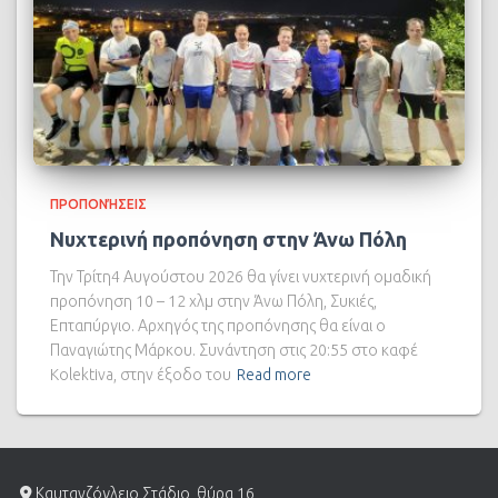
ΠΡΟΠΟΝΉΣΕΙΣ
Νυχτερινή προπόνηση στην Άνω Πόλη
Την Τρίτη4 Αυγούστου 2026 θα γίνει νυχτερινή ομαδική
προπόνηση 10 – 12 χλμ στην Άνω Πόλη, Συκιές,
Επταπύργιο. Αρχηγός της προπόνησης θα είναι ο
Παναγιώτης Μάρκου. Συνάντηση στις 20:55 στο καφέ
Kolektiva, στην έξοδο του
Read more
Καυτανζόγλειο Στάδιο, θύρα 16