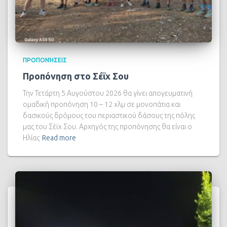
ΠΡΟΠΟΝΉΣΕΙΣ
Προπόνηση στο Σέϊχ Σου
Την Τετάρτη 5 Αυγούστου 2026 θα γίνει απογευματινή
ομαδική προπόνηση 10 – 12 χλμ σε μονοπάτια και
δασικούς δρόμους του περιαστικού δάσους της πόλης
μας του Σέϊχ Σου. Αρχηγός της προπόνησης θα είναι ο
Ηλίας
Read more