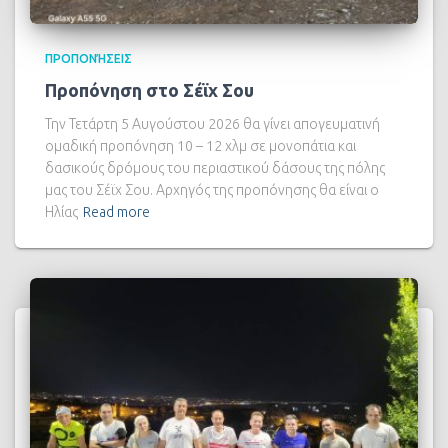
ΠΡΟΠΟΝΉΣΕΙΣ
Προπόνηση στο Σέϊχ Σου
Την Τετάρτη 5 Αυγούστου 2026 θα γίνει απογευματινή
ομαδική προπόνηση 10 – 12 χλμ σε μονοπάτια και
δασικούς δρόμους του περιαστικού δάσους της πόλης
μας του Σέϊχ Σου. Αρχηγός της προπόνησης θα είναι ο
Ηλίας
Read more