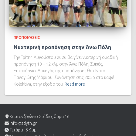
ΠΡΟΠΟΝΉΣΕΙΣ
Νυχτερινή προπόνηση στην Άνω Πόλη
Την Τρίτη4 Αυγούστου 2026 θα γίνει νυχτερινή ομαδική
προπόνηση 10 – 12 χλμ στην Άνω Πόλη, Συκιές,
Επταπύργιο. Αρχηγός της προπόνησης θα είναι ο
Παναγιώτης Μάρκου. Συνάντηση στις 20:55 στο καφέ
Kolektiva, στην έξοδο του
Read more
Καυτανζόγλειο Στάδιο, θύρα 16
info@sdyth.gr
Τετάρτη 6-9μμ