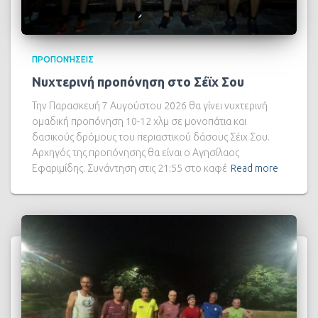
ΠΡΟΠΟΝΉΣΕΙΣ
Νυχτερινή προπόνηση στο Σέϊχ Σου
Την Παρασκευή 7 Αυγούστου 2026 θα γίνει νυχτερινή
ομαδική προπόνηση 10-12 χλμ σε μονοπάτια και
δασικούς δρόμους του περιαστικού δάσους Σέιχ Σου.
Αρχηγός της προπόνησης θα είναι ο Αγησίλαος
Εφαριμίδης. Συνάντηση στις 21:55 στο καφέ
Read more