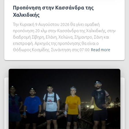
Προπόνηση στην Κασσάνδρα της
Χαλκιδικής
Την Κυριακή 9 Αυγούστου 2026 θα γίνει ομαδική
προπόνηση 20 χλμ στην Κασσάνδρα της Χαλκιδικής, στην
διαδρομή Σίβηρη, Ελάνη, Χελώνα, Σήμαντρο, Σάνη και
επιστροφή. Αρχηγός της προπόνησης θα είναι ο
Θόδωρος Κοσμίδης. Συνάντηση στις 07:00
Read more