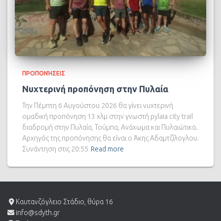
ΠΡΟΠΟΝΉΣΕΙΣ
Νυχτερινή προπόνηση στην Πυλαία
Την Πέμπτη 6 Αυγούστου 2026 θα γίνει νυχτερινή
ομαδική προπόνηση 13 χλμ στην γνωστή pylaia city trail
διαδρομή στην Πυλαία, Τούμπα, Ανάχωμα και Πυλαιώτικα..
Αρχηγός της προπόνησης θα είναι ο Άκης Αδαμτζίλογλου.
Συνάντηση στις 20:55
Read more
Καυτανζόγλειο Στάδιο, θύρα 16
info@sdyth.gr