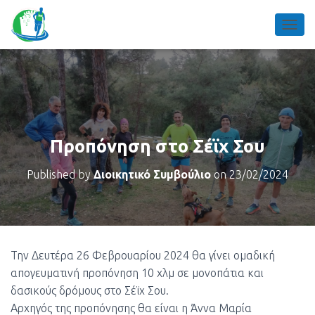
TOGGL
Προπόνηση στο Σέϊχ Σου
Published by
Διοικητικό Συμβούλιο
on
23/02/2024
Την Δευτέρα 26 Φεβρουαρίου 2024 θα γίνει ομαδική
απογευματινή προπόνηση 10 χλμ σε μονοπάτια και
δασικούς δρόμους στο Σέϊχ Σου.
Αρχηγός της προπόνησης θα είναι η Άννα Μαρία