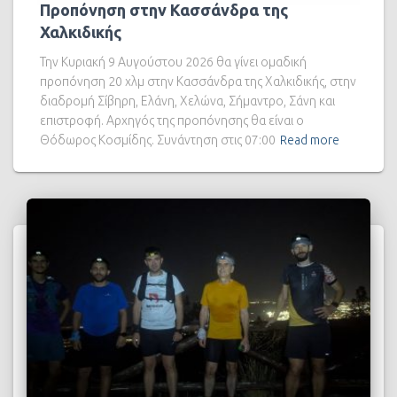
Προπόνηση στην Κασσάνδρα της
Χαλκιδικής
Την Κυριακή 9 Αυγούστου 2026 θα γίνει ομαδική
προπόνηση 20 χλμ στην Κασσάνδρα της Χαλκιδικής, στην
διαδρομή Σίβηρη, Ελάνη, Χελώνα, Σήμαντρο, Σάνη και
επιστροφή. Αρχηγός της προπόνησης θα είναι ο
Θόδωρος Κοσμίδης. Συνάντηση στις 07:00
Read more