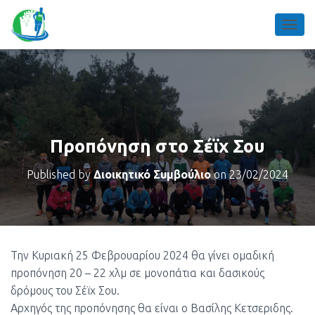
TOGGL
Προπόνηση στο Σέϊχ Σου
Published by
Διοικητικό Συμβούλιο
on
23/02/2024
Την Κυριακή 25 Φεβρουαρίου 2024 θα γίνει ομαδική
προπόνηση 20 – 22 χλμ σε μονοπάτια και δασικούς
δρόμους του Σέϊχ Σου.
Αρχηγός της προπόνησης θα είναι ο Βασίλης Κετσεριδης.