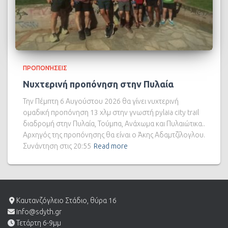
ΠΡΟΠΟΝΉΣΕΙΣ
Νυχτερινή προπόνηση στην Πυλαία
Την Πέμπτη 6 Αυγούστου 2026 θα γίνει νυχτερινή
ομαδική προπόνηση 13 χλμ στην γνωστή pylaia city trail
διαδρομή στην Πυλαία, Τούμπα, Ανάχωμα και Πυλαιώτικα..
Αρχηγός της προπόνησης θα είναι ο Άκης Αδαμτζίλογλου.
Συνάντηση στις 20:55
Read more
Καυτανζόγλειο Στάδιο, θύρα 16
info@sdyth.gr
Τετάρτη 6-9μμ