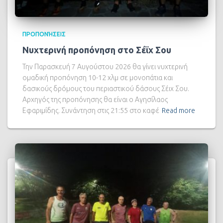
ΠΡΟΠΟΝΉΣΕΙΣ
Νυχτερινή προπόνηση στο Σέϊχ Σου
Την Παρασκευή 7 Αυγούστου 2026 θα γίνει νυχτερινή
ομαδική προπόνηση 10-12 χλμ σε μονοπάτια και
δασικούς δρόμους του περιαστικού δάσους Σέιχ Σου.
Αρχηγός της προπόνησης θα είναι ο Αγησίλαος
Εφαριμίδης. Συνάντηση στις 21:55 στο καφέ
Read more