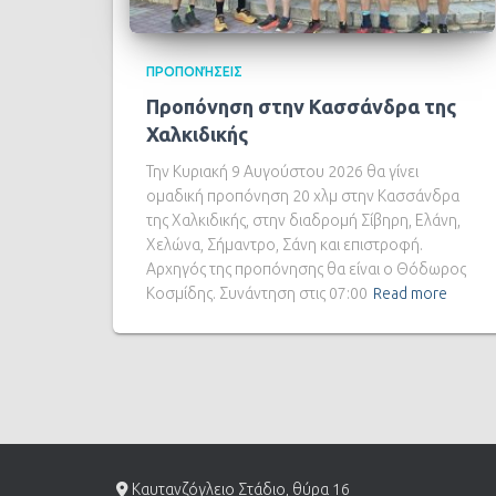
ΠΡΟΠΟΝΉΣΕΙΣ
Προπόνηση στην Κασσάνδρα της
Χαλκιδικής
Την Κυριακή 9 Αυγούστου 2026 θα γίνει
ομαδική προπόνηση 20 χλμ στην Κασσάνδρα
της Χαλκιδικής, στην διαδρομή Σίβηρη, Ελάνη,
Χελώνα, Σήμαντρο, Σάνη και επιστροφή.
Αρχηγός της προπόνησης θα είναι ο Θόδωρος
Κοσμίδης. Συνάντηση στις 07:00
Read more
Καυτανζόγλειο Στάδιο, θύρα 16