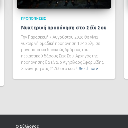
ΠΡΟΠΟΝΉΣΕΙΣ
Νυχτερινή προπόνηση στο Σέϊχ Σου
Την Παρασκευή 7 Αυγούστου 2026 θα γίνει
νυχτερινή ομαδική προπόνηση 10-12 χλμ σε
μονοπάτια και δασικούς δρόμους του
περιαστικού δάσους Σέιχ Σου. Αρχηγός της
προπόνησης θα είναι ο Αγησίλαος Εφαριμίδης.
Συνάντηση στις 21:55 στο καφέ
Read more
Ο Σύλλογος