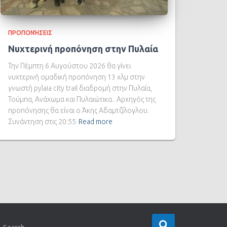
ΠΡΟΠΟΝΉΣΕΙΣ
Νυχτερινή προπόνηση στην Πυλαία
Την Πέμπτη 6 Αυγούστου 2026 θα γίνει
νυχτερινή ομαδική προπόνηση 13 χλμ στην
γνωστή pylaia city trail διαδρομή στην Πυλαία,
Τούμπα, Ανάχωμα και Πυλαιώτικα.. Αρχηγός της
προπόνησης θα είναι ο Άκης Αδαμτζίλογλου.
Συνάντηση στις 20:55
Read more