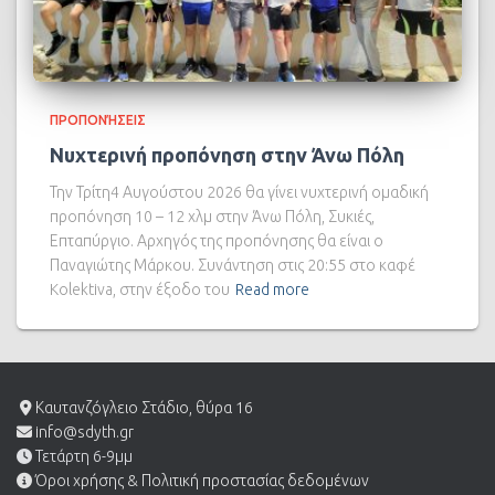
ΠΡΟΠΟΝΉΣΕΙΣ
Νυχτερινή προπόνηση στην Άνω Πόλη
Την Τρίτη4 Αυγούστου 2026 θα γίνει νυχτερινή ομαδική
προπόνηση 10 – 12 χλμ στην Άνω Πόλη, Συκιές,
Επταπύργιο. Αρχηγός της προπόνησης θα είναι ο
Παναγιώτης Μάρκου. Συνάντηση στις 20:55 στο καφέ
Kolektiva, στην έξοδο του
Read more
Καυτανζόγλειο Στάδιο, θύρα 16
info@sdyth.gr
Τετάρτη 6-9μμ
Όροι χρήσης & Πολιτική προστασίας δεδομένων