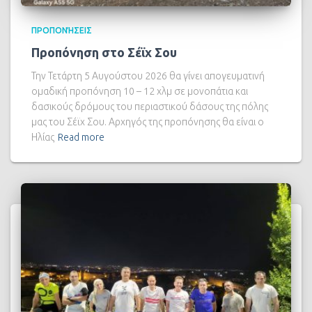
ΠΡΟΠΟΝΉΣΕΙΣ
Προπόνηση στο Σέϊχ Σου
Την Τετάρτη 5 Αυγούστου 2026 θα γίνει απογευματινή
ομαδική προπόνηση 10 – 12 χλμ σε μονοπάτια και
δασικούς δρόμους του περιαστικού δάσους της πόλης
μας του Σέϊχ Σου. Αρχηγός της προπόνησης θα είναι ο
Ηλίας
Read more