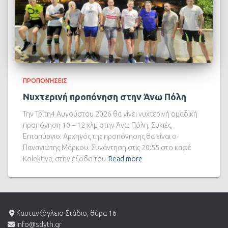
ΠΡΟΠΟΝΉΣΕΙΣ
Νυχτερινή προπόνηση στην Άνω Πόλη
Την Τρίτη4 Αυγούστου 2026 θα γίνει νυχτερινή ομαδική
προπόνηση 10 – 12 χλμ στην Άνω Πόλη, Συκιές,
Επταπύργιο. Αρχηγός της προπόνησης θα είναι ο
Παναγιώτης Μάρκου. Συνάντηση στις 20:55 στο καφέ
Kolektiva, στην έξοδο του
Read more
Καυτανζόγλειο Στάδιο, θύρα 16
info@sdyth.gr