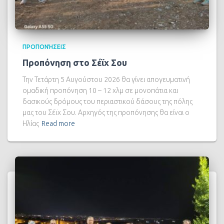
ΠΡΟΠΟΝΉΣΕΙΣ
Προπόνηση στο Σέϊχ Σου
Την Τετάρτη 5 Αυγούστου 2026 θα γίνει απογευματινή
ομαδική προπόνηση 10 – 12 χλμ σε μονοπάτια και
δασικούς δρόμους του περιαστικού δάσους της πόλης
μας του Σέϊχ Σου. Αρχηγός της προπόνησης θα είναι ο
Ηλίας
Read more