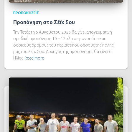
ΠΡΟΠΟΝΉΣΕΙΣ
Προπόνηση στο Σέϊχ Σου
Την Τετάρτη 5 Αυγούστου 2026 θα γίνει απογευματινή
ομαδική προπόνηση 10 – 12 χλμ σε μονοπάτια και
δασικούς δρόμους του περιαστικού δάσους της πόλης
μας του Σέϊχ Σου. Αρχηγός της προπόνησης θα είναι ο
Ηλίας
Read more