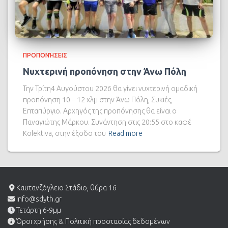
ΠΡΟΠΟΝΉΣΕΙΣ
Νυχτερινή προπόνηση στην Άνω Πόλη
Την Τρίτη4 Αυγούστου 2026 θα γίνει νυχτερινή ομαδική
προπόνηση 10 – 12 χλμ στην Άνω Πόλη, Συκιές,
Επταπύργιο. Αρχηγός της προπόνησης θα είναι ο
Παναγιώτης Μάρκου. Συνάντηση στις 20:55 στο καφέ
Kolektiva, στην έξοδο του
Read more
Καυτανζόγλειο Στάδιο, θύρα 16
info@sdyth.gr
Τετάρτη 6-9μμ
Όροι χρήσης & Πολιτική προστασίας δεδομένων