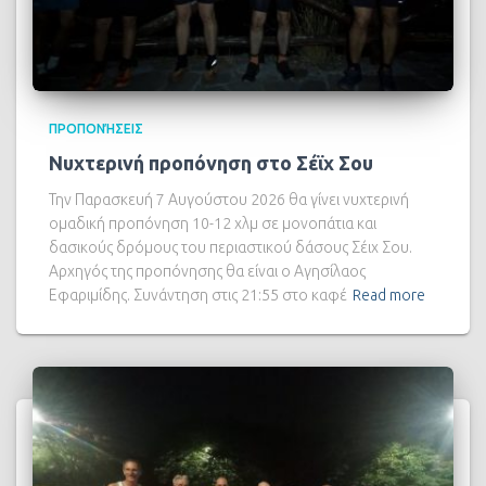
ΠΡΟΠΟΝΉΣΕΙΣ
Νυχτερινή προπόνηση στο Σέϊχ Σου
Την Παρασκευή 7 Αυγούστου 2026 θα γίνει νυχτερινή
ομαδική προπόνηση 10-12 χλμ σε μονοπάτια και
δασικούς δρόμους του περιαστικού δάσους Σέιχ Σου.
Αρχηγός της προπόνησης θα είναι ο Αγησίλαος
Εφαριμίδης. Συνάντηση στις 21:55 στο καφέ
Read more