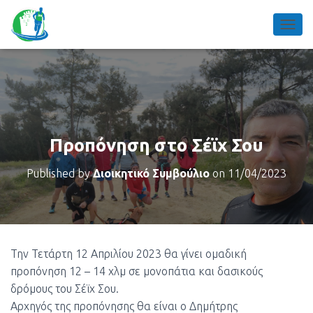
TOGGL
Προπόνηση στο Σέϊχ Σου
Published by
Διοικητικό Συμβούλιο
on
11/04/2023
Την Τετάρτη 12 Απριλίου 2023 θα γίνει ομαδική
προπόνηση 12 – 14 χλμ σε μονοπάτια και δασικούς
δρόμους του Σέϊχ Σου.
Αρχηγός της προπόνησης θα είναι ο Δημήτρης