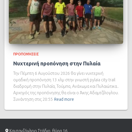
ΠΡΟΠΟΝΉΣΕΙΣ
Νυχτερινή προπόνηση στην Πυλαία
Την Πέμπτη 6 Αυγούστου 2026 θα γίνει νυχτερινή
ομαδική προπόνηση 13 χλμ στην γνωστή pylaia city trail
διαδρομή στην Πυλαία, Τούμπα, Ανάχωμα και Πυλαιώτικα..
Αρχηγός της προπόνησης θα είναι ο Άκης Αδαμτζίλογλου.
Συνάντηση στις 20:55
Read more
Καυτανζόγλειο Στάδιο, θύρα 16