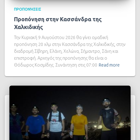
ΠΡΟΠΟΝΉΣΕΙΣ
Προπόνηση στην Κασσάνδρα της
Χαλκιδικής
Την Κυριακή 9 Αυγούστου 2026 θα γίνει ομαδική
προπόνηση 20 χλμ στην Κασσάνδρα της Χαλκιδικής, στην
διαδρομή Σίβηρη, Ελάνη, Χελώνα, Σήμαντρο, Σάνη και
επιστροφή. Αρχηγός της προπόνησης θα είναι ο
Θόδωρος Κοσμίδης. Συνάντηση στις 07:00
Read more