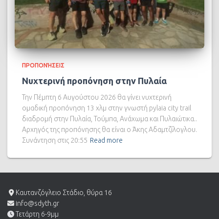
ΠΡΟΠΟΝΉΣΕΙΣ
Νυχτερινή προπόνηση στην Πυλαία
Την Πέμπτη 6 Αυγούστου 2026 θα γίνει νυχτερινή
ομαδική προπόνηση 13 χλμ στην γνωστή pylaia city trail
διαδρομή στην Πυλαία, Τούμπα, Ανάχωμα και Πυλαιώτικα..
Αρχηγός της προπόνησης θα είναι ο Άκης Αδαμτζίλογλου.
Συνάντηση στις 20:55
Read more
Καυτανζόγλειο Στάδιο, θύρα 16
info@sdyth.gr
Τετάρτη 6-9μμ