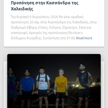
Προπόνηση στην Κασσάνδρα της
Χαλκιδικής
Την Κυριακή 9 Αυγούστου 2026 θα γίνει ομαδική
προπόνηση 20 χλμ στην Κασσάνδρα της Χαλκιδικής, στην
διαδρομή Σίβηρη, Ελάνη, Χελώνα, Σήμαντρο, Σάνη και
επιστροφή. Αρχηγός της προπόνησης θα είναι ο
Θόδωρος Κοσμίδης. Συνάντηση στις 07:00
Read more