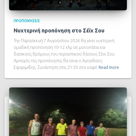
ΠΡΟΠΟΝΉΣΕΙΣ
Νυχτερινή προπόνηση στο Σέϊχ Σου
Την Παρασκευή 7 Αυγούστου 2026 θα γίνει νυχτερινή
ομαδική προπόνηση 10-12 χλμ σε μονοπάτια και
δασικούς δρόμους του περιαστικού δάσους Σέιχ Σου.
Αρχηγός της προπόνησης θα είναι ο Αγησίλαος
Εφαριμίδης. Συνάντηση στις 21:55 στο καφέ
Read more