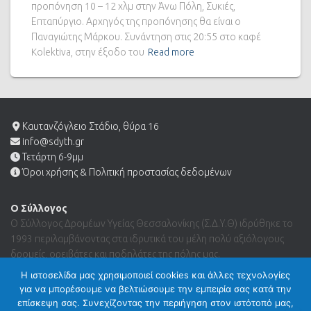
προπόνηση 10 – 12 χλμ στην Άνω Πόλη, Συκιές,
Επταπύργιο. Αρχηγός της προπόνησης θα είναι ο
Παναγιώτης Μάρκου. Συνάντηση στις 20:55 στο καφέ
Kolektiva, στην έξοδο του
Read more
Καυτανζόγλειο Στάδιο, θύρα 16
info@sdyth.gr
Τετάρτη 6-9μμ
Όροι χρήσης & Πολιτική προστασίας δεδομένων
Ο Σύλλογος
Ο Σύλλογος Δρομέων Υγείας Θεσσαλονίκης (Σ.Δ.Υ.Θ) ιδρύθηκε το
1993 περιλαμβάνοντας στα ιδρυτικά του μέλη πολύ αξιόλογους
δρομείς, ορειβάτες και ποδηλάτες της πόλης μας.
Η ιστοσελίδα μας χρησιμοποιεί cookies και άλλες τεχνολογίες
για να μπορέσουμε να βελτιώσουμε την εμπειρία σας κατά την
Search …
επίσκεψη σας. Συνεχίζοντας την περιήγηση στον ιστότοπό μας,