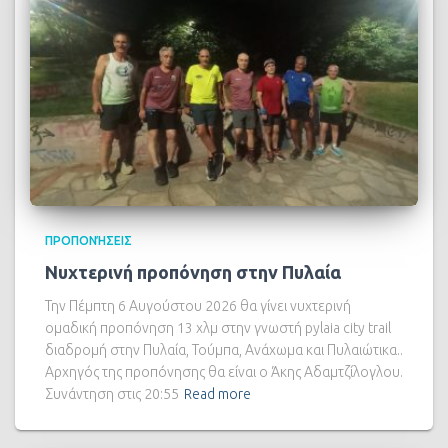
ΠΡΟΠΟΝΉΣΕΙΣ
Νυχτερινή προπόνηση στην Πυλαία
Την Πέμπτη 6 Αυγούστου 2026 θα γίνει νυχτερινή
ομαδική προπόνηση 13 χλμ στην γνωστή pylaia city trail
διαδρομή στην Πυλαία, Τούμπα, Ανάχωμα και Πυλαιώτικα..
Αρχηγός της προπόνησης θα είναι ο Άκης Αδαμτζίλογλου.
Συνάντηση στις 20:55
Read more