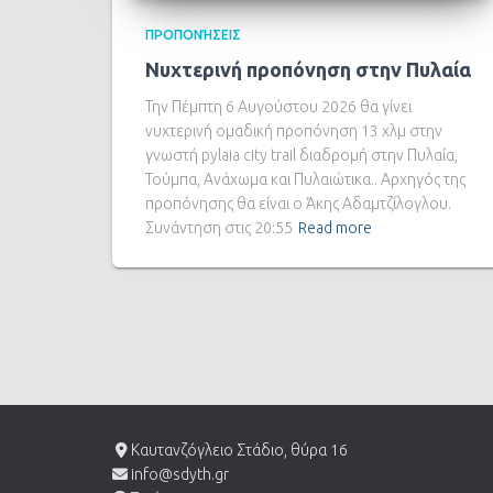
ΠΡΟΠΟΝΉΣΕΙΣ
Νυχτερινή προπόνηση στην Πυλαία
Την Πέμπτη 6 Αυγούστου 2026 θα γίνει
νυχτερινή ομαδική προπόνηση 13 χλμ στην
γνωστή pylaia city trail διαδρομή στην Πυλαία,
Τούμπα, Ανάχωμα και Πυλαιώτικα.. Αρχηγός της
προπόνησης θα είναι ο Άκης Αδαμτζίλογλου.
Συνάντηση στις 20:55
Read more
Καυτανζόγλειο Στάδιο, θύρα 16
info@sdyth.gr