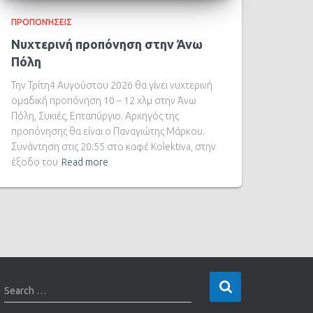
ΠΡΟΠΟΝΉΣΕΙΣ
Νυχτερινή προπόνηση στην Άνω
Πόλη
Την Τρίτη4 Αυγούστου 2026 θα γίνει νυχτερινή
ομαδική προπόνηση 10 – 12 χλμ στην Άνω
Πόλη, Συκιές, Επταπύργιο. Αρχηγός της
προπόνησης θα είναι ο Παναγιώτης Μάρκου.
Συνάντηση στις 20:55 στο καφέ Kolektiva, στην
έξοδο του
Read more
Search …