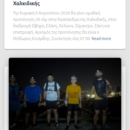
Χαλκιδικής
Την Κυριακή 9 Αυγούστου 2026 θα γίνει ομαδική
προπόνηση 20 χλμ στην Κασσάνδρα της Χαλκιδικής, στην
διαδρομή Σίβηρη, Ελάνη, Χελώνα, Σήμαντρο, Σάνη και
επιστροφή. Αρχηγός της προπόνησης θα είναι ο
Θόδωρος Κοσμίδης. Συνάντηση στις 07:00
Read more