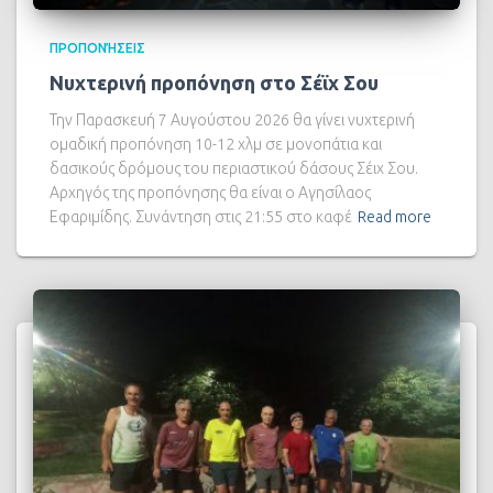
ΠΡΟΠΟΝΉΣΕΙΣ
Νυχτερινή προπόνηση στο Σέϊχ Σου
Την Παρασκευή 7 Αυγούστου 2026 θα γίνει νυχτερινή
ομαδική προπόνηση 10-12 χλμ σε μονοπάτια και
δασικούς δρόμους του περιαστικού δάσους Σέιχ Σου.
Αρχηγός της προπόνησης θα είναι ο Αγησίλαος
Εφαριμίδης. Συνάντηση στις 21:55 στο καφέ
Read more