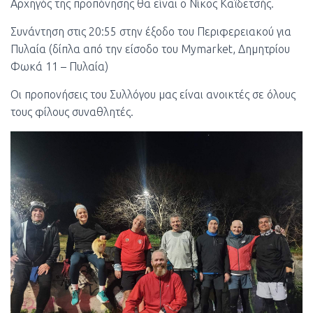
Αρχηγός της προπόνησης θα είναι ο Νίκος Καϊδετσής.
Συνάντηση στις 20:55 στην έξοδο του Περιφερειακού για
Πυλαία (δίπλα από την είσοδο του Mymarket, Δημητρίου
Φωκά 11 – Πυλαία)
Οι προπονήσεις του Συλλόγου μας είναι ανοικτές σε όλους
τους φίλους συναθλητές.