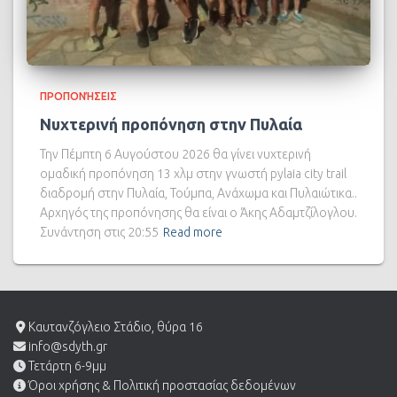
ΠΡΟΠΟΝΉΣΕΙΣ
Νυχτερινή προπόνηση στην Πυλαία
Την Πέμπτη 6 Αυγούστου 2026 θα γίνει νυχτερινή
ομαδική προπόνηση 13 χλμ στην γνωστή pylaia city trail
διαδρομή στην Πυλαία, Τούμπα, Ανάχωμα και Πυλαιώτικα..
Αρχηγός της προπόνησης θα είναι ο Άκης Αδαμτζίλογλου.
Συνάντηση στις 20:55
Read more
Καυτανζόγλειο Στάδιο, θύρα 16
info@sdyth.gr
Τετάρτη 6-9μμ
Όροι χρήσης & Πολιτική προστασίας δεδομένων