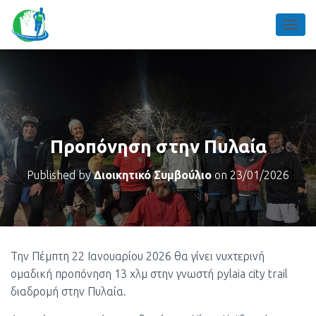
TOGGL
Προπόνηση στην Πυλαία
Published by
Διοικητικό Συμβούλιο
on
23/01/2026
Την Πέμπτη 22 Ιανουαρίου 2026 θα γίνει νυχτερινή
ομαδική προπόνηση 13 χλμ στην γνωστή pylaia city trail
διαδρομή στην Πυλαία.