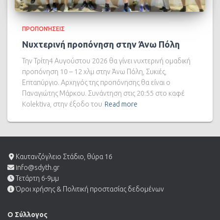
ΠΡΟΠΟΝΉΣΕΙΣ
Νυχτερινή προπόνηση στην Άνω Πόλη
Την Τρίτη4 Αυγούστου 2026 θα γίνει νυχτερινή ομαδική
προπόνηση 10 – 12 χλμ στην Άνω Πόλη, Συκιές,
Επταπύργιο. Αρχηγός της προπόνησης θα είναι ο
Παναγιώτης Μάρκου. Συνάντηση στις 20:55 στο καφέ
Kolektiva, στην έξοδο του
Read more
Καυτανζόγλειο Στάδιο, θύρα 16
info@sdyth.gr
Τετάρτη 6-9μμ
Όροι χρήσης & Πολιτική προστασίας δεδομένων
Ο Σύλλογος