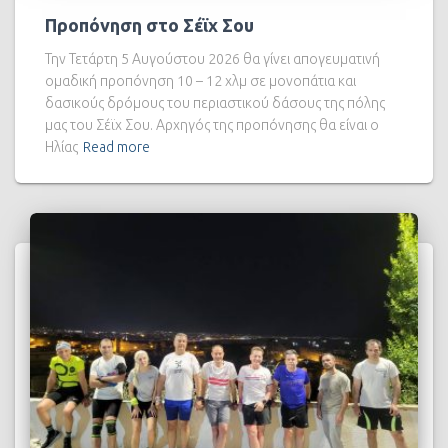
Προπόνηση στο Σέϊχ Σου
Την Τετάρτη 5 Αυγούστου 2026 θα γίνει απογευματινή
ομαδική προπόνηση 10 – 12 χλμ σε μονοπάτια και
δασικούς δρόμους του περιαστικού δάσους της πόλης
μας του Σέϊχ Σου. Αρχηγός της προπόνησης θα είναι ο
Ηλίας
Read more