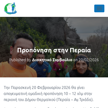
TOGGL
Προπόνηση στην Περαία
Published by
Διοικητικό Συμβούλιο
on
20/02/2026
Την Παρασκευή 20 Φεβρουαρίου 2026 θα γίνει
απογευματινή ομαδική προπόνηση 10 – 12 χλμ στην
περιοχή του Δήμου Θερμαϊκού (Περαία – Αγ.Τριάδα).