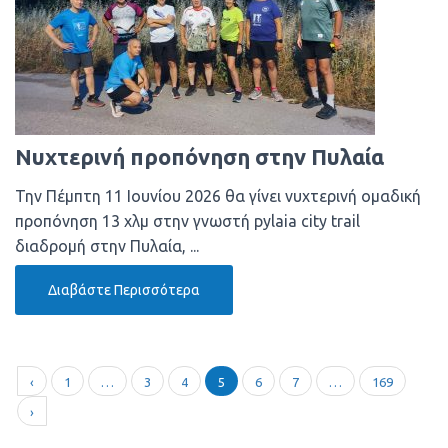
Νυχτερινή προπόνηση στην Πυλαία
Την Πέμπτη 11 Ιουνίου 2026 θα γίνει νυχτερινή ομαδική
προπόνηση 13 χλμ στην γνωστή pylaia city trail
διαδρομή στην Πυλαία, ...
Διαβάστε Περισσότερα
‹
1
…
3
4
5
6
7
…
169
›