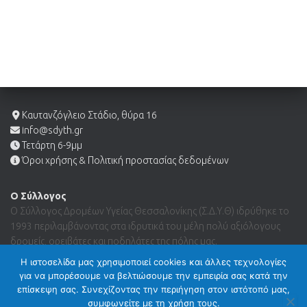
Καυτανζόγλειο Στάδιο, θύρα 16
info@sdyth.gr
Τετάρτη 6-9μμ
Όροι χρήσης & Πολιτική προστασίας δεδομένων
Ο Σύλλογος
Ο Σύλλογος Δρομέων Υγείας Θεσσαλονίκης (Σ.Δ.Υ.Θ) ιδρύθηκε το
1993 περιλαμβάνοντας στα ιδρυτικά του μέλη πολύ αξιόλογους
δρομείς, ορειβάτες και ποδηλάτες της πόλης μας.
Η ιστοσελίδα μας χρησιμοποιεί cookies και άλλες τεχνολογίες
για να μπορέσουμε να βελτιώσουμε την εμπειρία σας κατά την
Search …
επίσκεψη σας. Συνεχίζοντας την περιήγηση στον ιστότοπό μας,
συμφωνείτε με τη χρήση τους.