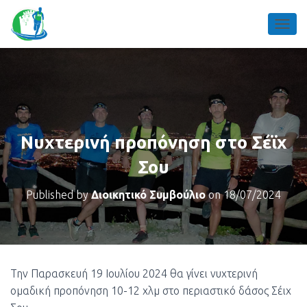
TOGGL
Νυχτερινή προπόνηση στο Σέϊχ
Σου
Published by
Διοικητικό Συμβούλιο
on
18/07/2024
Την Παρασκευή 19 Ιουλίου 2024 θα γίνει νυχτερινή
ομαδική προπόνηση 10-12 χλμ στο περιαστικό δάσος Σέιχ