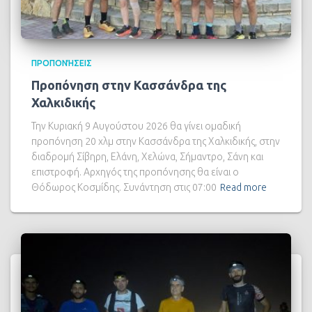
ΠΡΟΠΟΝΉΣΕΙΣ
Προπόνηση στην Κασσάνδρα της
Χαλκιδικής
Την Κυριακή 9 Αυγούστου 2026 θα γίνει ομαδική
προπόνηση 20 χλμ στην Κασσάνδρα της Χαλκιδικής, στην
διαδρομή Σίβηρη, Ελάνη, Χελώνα, Σήμαντρο, Σάνη και
επιστροφή. Αρχηγός της προπόνησης θα είναι ο
Θόδωρος Κοσμίδης. Συνάντηση στις 07:00
Read more