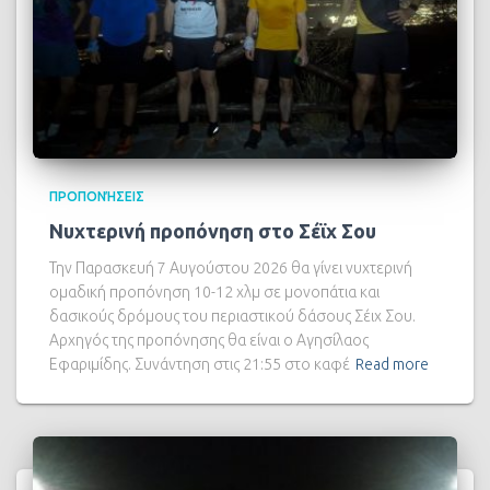
ΠΡΟΠΟΝΉΣΕΙΣ
Νυχτερινή προπόνηση στο Σέϊχ Σου
Την Παρασκευή 7 Αυγούστου 2026 θα γίνει νυχτερινή
ομαδική προπόνηση 10-12 χλμ σε μονοπάτια και
δασικούς δρόμους του περιαστικού δάσους Σέιχ Σου.
Αρχηγός της προπόνησης θα είναι ο Αγησίλαος
Εφαριμίδης. Συνάντηση στις 21:55 στο καφέ
Read more