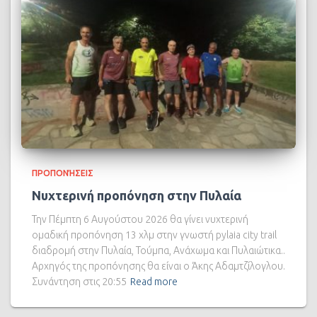
ΠΡΟΠΟΝΉΣΕΙΣ
Νυχτερινή προπόνηση στην Πυλαία
Την Πέμπτη 6 Αυγούστου 2026 θα γίνει νυχτερινή
ομαδική προπόνηση 13 χλμ στην γνωστή pylaia city trail
διαδρομή στην Πυλαία, Τούμπα, Ανάχωμα και Πυλαιώτικα..
Αρχηγός της προπόνησης θα είναι ο Άκης Αδαμτζίλογλου.
Συνάντηση στις 20:55
Read more