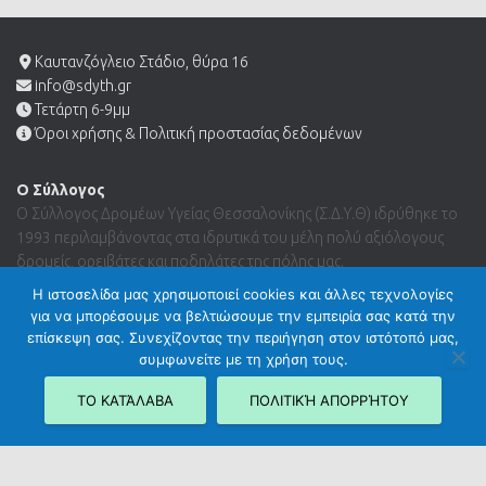
Καυτανζόγλειο Στάδιο, θύρα 16
info@sdyth.gr
Τετάρτη 6-9μμ
Όροι χρήσης & Πολιτική προστασίας δεδομένων
Ο Σύλλογος
Ο Σύλλογος Δρομέων Υγείας Θεσσαλονίκης (Σ.Δ.Υ.Θ) ιδρύθηκε το
1993 περιλαμβάνοντας στα ιδρυτικά του μέλη πολύ αξιόλογους
δρομείς, ορειβάτες και ποδηλάτες της πόλης μας.
Η ιστοσελίδα μας χρησιμοποιεί cookies και άλλες τεχνολογίες
για να μπορέσουμε να βελτιώσουμε την εμπειρία σας κατά την
Search …
επίσκεψη σας. Συνεχίζοντας την περιήγηση στον ιστότοπό μας,
συμφωνείτε με τη χρήση τους.
ΤΟ ΚΑΤΆΛΑΒΑ
ΠΟΛΙΤΙΚΉ ΑΠΟΡΡΉΤΟΥ
Hestia | Developed by
ThemeIsle