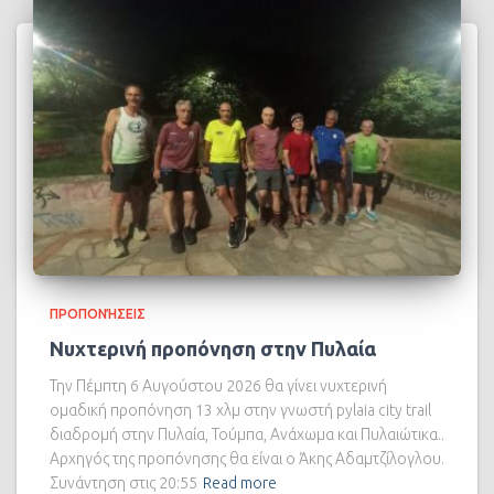
ΠΡΟΠΟΝΉΣΕΙΣ
Νυχτερινή προπόνηση στην Πυλαία
Την Πέμπτη 6 Αυγούστου 2026 θα γίνει νυχτερινή
ομαδική προπόνηση 13 χλμ στην γνωστή pylaia city trail
διαδρομή στην Πυλαία, Τούμπα, Ανάχωμα και Πυλαιώτικα..
Αρχηγός της προπόνησης θα είναι ο Άκης Αδαμτζίλογλου.
Συνάντηση στις 20:55
Read more