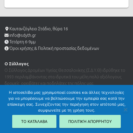
Καυτανζόγλειο Στάδιο, θύρα 16
info@sdyth.gr
Τετάρτη 6-9μμ
Όροι χρήσης & Πολιτική προστασίας δεδομένων
Ο Σύλλογος
Ο Σύλλογος Δρομέων Υγείας Θεσσαλονίκης (Σ.Δ.Υ.Θ) ιδρύθηκε το
1993 περιλαμβάνοντας στα ιδρυτικά του μέλη πολύ αξιόλογους
δρομείς, ορειβάτες και ποδηλάτες της πόλης μας.
Η ιστοσελίδα μας χρησιμοποιεί cookies και άλλες τεχνολογίες
για να μπορέσουμε να βελτιώσουμε την εμπειρία σας κατά την
Search …
επίσκεψη σας. Συνεχίζοντας την περιήγηση στον ιστότοπό μας,
συμφωνείτε με τη χρήση τους.
ΤΟ ΚΑΤΆΛΑΒΑ
ΠΟΛΙΤΙΚΉ ΑΠΟΡΡΉΤΟΥ