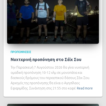
ΠΡΟΠΟΝΉΣΕΙΣ
Νυχτερινή προπόνηση στο Σέϊχ Σου
Την Παρασκευή 7 Αυγούστου 2026 θα γίνει νυχτερινή
ομαδική προπόνηση 10-12 χλμ σε μονοπάτια και
δασικούς δρόμους του περιαστικού δάσους Σέιχ Σου.
Αρχηγός της προπόνησης θα είναι ο Αγησίλαος
Εφαριμίδης. Συνάντηση στις 21:55 στο καφέ
Read more