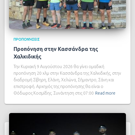
ΠΡΟΠΟΝΉΣΕΙΣ
Προπόνηση στην Κασσάνδρα της
Χαλκιδικής
Την Κυριακή 9 Αυγούστου 2026 θα γίνει ομαδική
προπόνηση 20 χλμ στην Κασσάνδρα της Χαλκιδικής, στην
διαδρομή Σίβηρη, Ελάνη, Χελώνα, Σήμαντρο, Σάνη και
επιστροφή. Αρχηγός της προπόνησης θα είναι ο
Θόδωρος Κοσμίδης. Συνάντηση στις 07:00
Read more