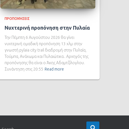
ΠΡΟΠΟΝΉΣΕΙΣ
Νυχτερινή προπόνηση στην Πυλαία
Την Πέμπτη 6 Αυγούστου 2026 θα γίνει
νυχτερινή ομαδική προπόνηση 13 χλμ στην
γνωστή pylaia city trail διαδρομή στην Πυλαία,
Τούμπα, Ανάχωμα και Πυλαιώτικα.. Αρχηγός της
προπόνησης θα είναι ο Άκης Αδαμτζίλογλου.
Συνάντηση στις 20:55
Read more