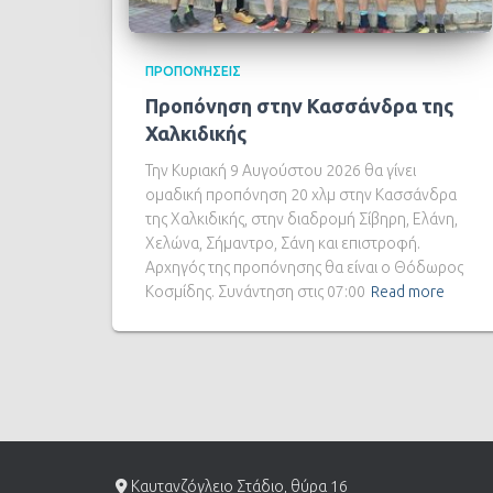
ΠΡΟΠΟΝΉΣΕΙΣ
Προπόνηση στην Κασσάνδρα της
Χαλκιδικής
Την Κυριακή 9 Αυγούστου 2026 θα γίνει
ομαδική προπόνηση 20 χλμ στην Κασσάνδρα
της Χαλκιδικής, στην διαδρομή Σίβηρη, Ελάνη,
Χελώνα, Σήμαντρο, Σάνη και επιστροφή.
Αρχηγός της προπόνησης θα είναι ο Θόδωρος
Κοσμίδης. Συνάντηση στις 07:00
Read more
Καυτανζόγλειο Στάδιο, θύρα 16