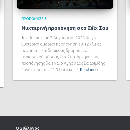
ΠΡΟΠΟΝΉΣΕΙΣ
Νυχτερινή προπόνηση στο Σέϊχ Σου
Την Παρασκευή 7 Αυγούστου 2026 θα γίνει
νυχτερινή ομαδική προπόνηση 10-12 χλμ σε
μονοπάτια και δασικούς δρόμους του
περιαστικού δάσους Σέιχ Σου. Αρχηγός της
προπόνησης θα είναι ο Αγησίλαος Εφαριμίδης.
Συνάντηση στις 21:55 στο καφέ
Read more
Ο Σύλλογος