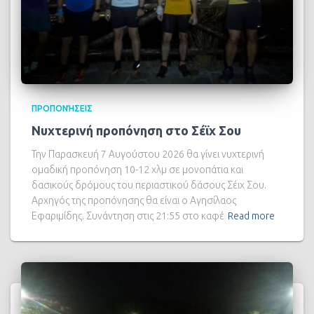
ΠΡΟΠΟΝΉΣΕΙΣ
Νυχτερινή προπόνηση στο Σέϊχ Σου
Την Παρασκευή 7 Αυγούστου 2026 θα γίνει νυχτερινή
ομαδική προπόνηση 10-12 χλμ σε μονοπάτια και
δασικούς δρόμους του περιαστικού δάσους Σέιχ Σου.
Αρχηγός της προπόνησης θα είναι ο Αγησίλαος
Εφαριμίδης. Συνάντηση στις 21:55 στο καφέ
Read more