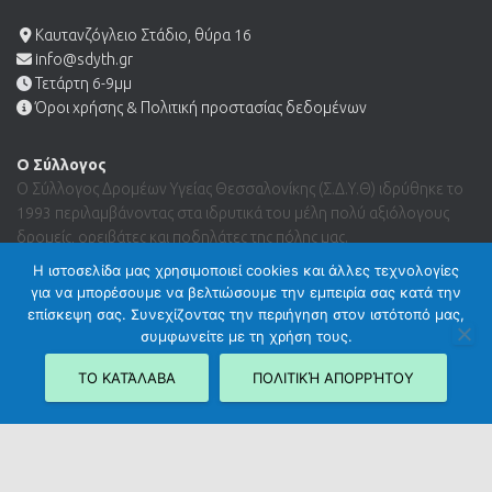
Καυτανζόγλειο Στάδιο, θύρα 16
info@sdyth.gr
Τετάρτη 6-9μμ
Όροι χρήσης & Πολιτική προστασίας δεδομένων
Ο Σύλλογος
Ο Σύλλογος Δρομέων Υγείας Θεσσαλονίκης (Σ.Δ.Υ.Θ) ιδρύθηκε το
1993 περιλαμβάνοντας στα ιδρυτικά του μέλη πολύ αξιόλογους
δρομείς, ορειβάτες και ποδηλάτες της πόλης μας.
Η ιστοσελίδα μας χρησιμοποιεί cookies και άλλες τεχνολογίες
για να μπορέσουμε να βελτιώσουμε την εμπειρία σας κατά την
Search …
επίσκεψη σας. Συνεχίζοντας την περιήγηση στον ιστότοπό μας,
συμφωνείτε με τη χρήση τους.
ΤΟ ΚΑΤΆΛΑΒΑ
ΠΟΛΙΤΙΚΉ ΑΠΟΡΡΉΤΟΥ
Hestia | Developed by
ThemeIsle