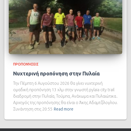
ΠΡΟΠΟΝΉΣΕΙΣ
Νυχτερινή προπόνηση στην Πυλαία
Την Πέμπτη 6 Αυγούστου 2026 θα γίνει νυχτερινή
ομαδική προπόνηση 13 χλμ στην γνωστή pylaia city trail
διαδρομή στην Πυλαία, Τούμπα, Ανάχωμα και Πυλαιώτικα..
Αρχηγός της προπόνησης θα είναι ο Άκης Αδαμτζίλογλου.
Συνάντηση στις 20:55
Read more