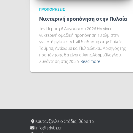
ΠΡΟΠΟΝΉΣΕΙΣ
Νυχτερινή προπόνηση στην Πυλαία
Την Πέμπτη 6 Αυγούστου 2026 θα γίνει
νυχτερινή ομαδική προπόνηση 13 χλμ στην
γνωστή pylaia city trail διαδρομή στην Πυλαία,
Τούμπα, Ανάχωμα και Πυλαιώτικα.. Αρχηγός της
προπόνησης θα είναι ο Άκης Αδαμτζίλογλου.
Συνάντηση στις 20:55
Read more
Καυτανζόγλειο Στάδιο, θύρα 16
info@sdyth.gr