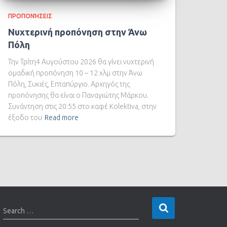
ΠΡΟΠΟΝΉΣΕΙΣ
Νυχτερινή προπόνηση στην Άνω
Πόλη
Την Τρίτη4 Αυγούστου 2026 θα γίνει νυχτερινή
ομαδική προπόνηση 10 – 12 χλμ στην Άνω
Πόλη, Συκιές, Επταπύργιο. Αρχηγός της
προπόνησης θα είναι ο Παναγιώτης Μάρκου.
Συνάντηση στις 20:55 στο καφέ Kolektiva, στην
έξοδο του
Read more
Search …