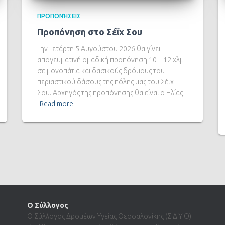
ΠΡΟΠΟΝΉΣΕΙΣ
Προπόνηση στο Σέϊχ Σου
Την Τετάρτη 5 Αυγούστου 2026 θα γίνει
απογευματινή ομαδική προπόνηση 10 – 12 χλμ
σε μονοπάτια και δασικούς δρόμους του
περιαστικού δάσους της πόλης μας του Σέϊχ
Σου. Αρχηγός της προπόνησης θα είναι ο Ηλίας
Read more
Ο Σύλλογος
Ο Σύλλογος Δρομέων Υγείας Θεσσαλονίκης (Σ.Δ.Υ.Θ)