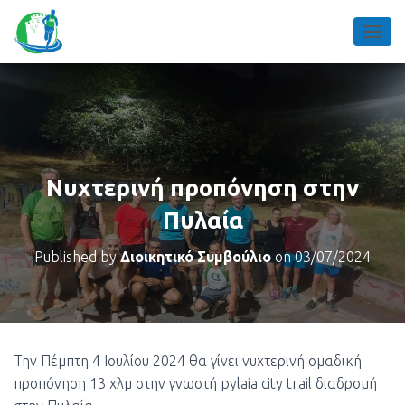
TOGGL
Νυχτερινή προπόνηση στην
Πυλαία
Published by
Διοικητικό Συμβούλιο
on
03/07/2024
Την Πέμπτη 4 Ιουλίου 2024 θα γίνει νυχτερινή ομαδική
προπόνηση 13 χλμ στην γνωστή pylaia city trail διαδρομή