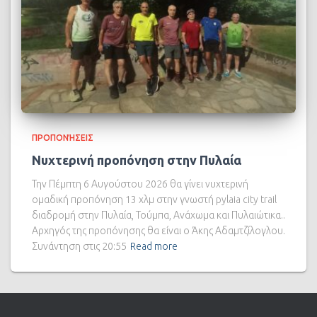
ΠΡΟΠΟΝΉΣΕΙΣ
Νυχτερινή προπόνηση στην Πυλαία
Την Πέμπτη 6 Αυγούστου 2026 θα γίνει νυχτερινή
ομαδική προπόνηση 13 χλμ στην γνωστή pylaia city trail
διαδρομή στην Πυλαία, Τούμπα, Ανάχωμα και Πυλαιώτικα..
Αρχηγός της προπόνησης θα είναι ο Άκης Αδαμτζίλογλου.
Συνάντηση στις 20:55
Read more