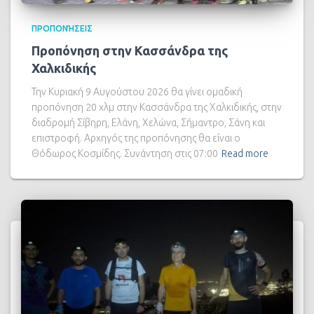
ΠΡΟΠΟΝΉΣΕΙΣ
Προπόνηση στην Κασσάνδρα της
Χαλκιδικής
Την Κυριακή 9 Αυγούστου 2026 θα γίνει ομαδική
προπόνηση 20 χλμ στην Κασσάνδρα της Χαλκιδικής, στην
διαδρομή Σίβηρη, Ελάνη, Χελώνα, Σήμαντρο, Σάνη και
επιστροφή. Αρχηγός της προπόνησης θα είναι ο
Θόδωρος Κοσμίδης. Συνάντηση στις 07:00
Read more