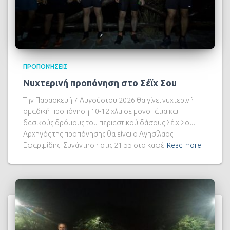
ΠΡΟΠΟΝΉΣΕΙΣ
Νυχτερινή προπόνηση στο Σέϊχ Σου
Την Παρασκευή 7 Αυγούστου 2026 θα γίνει νυχτερινή
ομαδική προπόνηση 10-12 χλμ σε μονοπάτια και
δασικούς δρόμους του περιαστικού δάσους Σέιχ Σου.
Αρχηγός της προπόνησης θα είναι ο Αγησίλαος
Εφαριμίδης. Συνάντηση στις 21:55 στο καφέ
Read more