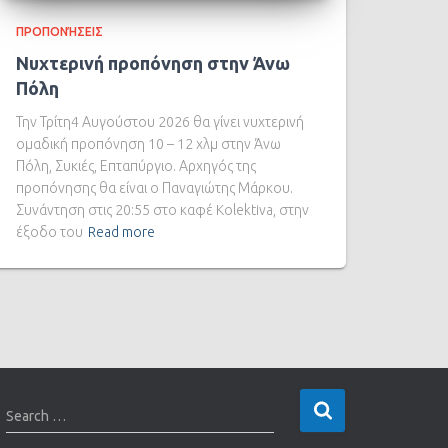
ΠΡΟΠΟΝΉΣΕΙΣ
Νυχτερινή προπόνηση στην Άνω
Πόλη
Την Τρίτη4 Αυγούστου 2026 θα γίνει νυχτερινή
ομαδική προπόνηση 10 – 12 χλμ στην Άνω
Πόλη, Συκιές, Επταπύργιο. Αρχηγός της
προπόνησης θα είναι ο Παναγιώτης Μάρκου.
Συνάντηση στις 20:55 στο καφέ Kolektiva, στην
έξοδο του
Read more
Search …