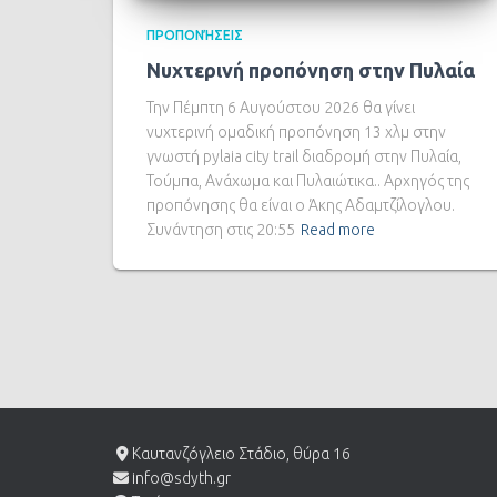
ΠΡΟΠΟΝΉΣΕΙΣ
Νυχτερινή προπόνηση στην Πυλαία
Την Πέμπτη 6 Αυγούστου 2026 θα γίνει
νυχτερινή ομαδική προπόνηση 13 χλμ στην
γνωστή pylaia city trail διαδρομή στην Πυλαία,
Τούμπα, Ανάχωμα και Πυλαιώτικα.. Αρχηγός της
προπόνησης θα είναι ο Άκης Αδαμτζίλογλου.
Συνάντηση στις 20:55
Read more
Καυτανζόγλειο Στάδιο, θύρα 16
info@sdyth.gr