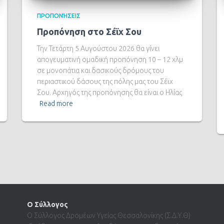
ΠΡΟΠΟΝΉΣΕΙΣ
Προπόνηση στο Σέϊχ Σου
Την Τετάρτη 5 Αυγούστου 2026 θα γίνει
απογευματινή ομαδική προπόνηση 10 – 12 χλμ
σε μονοπάτια και δασικούς δρόμους του
περιαστικού δάσους της πόλης μας του Σέϊχ
Σου. Αρχηγός της προπόνησης θα είναι ο Ηλίας
Read more
Ο Σύλλογος
Ο Σύλλογος Δρομέων Υγείας Θεσσαλονίκης (Σ.Δ.Υ.Θ)