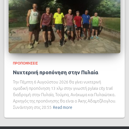
ΠΡΟΠΟΝΉΣΕΙΣ
Νυχτερινή προπόνηση στην Πυλαία
Την Πέμπτη 6 Αυγούστου 2026 θα γίνει νυχτερινή
ομαδική προπόνηση 13 χλμ στην γνωστή pylaia city trail
διαδρομή στην Πυλαία, Τούμπα, Ανάχωμα και Πυλαιώτικα..
Αρχηγός της προπόνησης θα είναι ο Άκης Αδαμτζίλογλου.
Συνάντηση στις 20:55
Read more