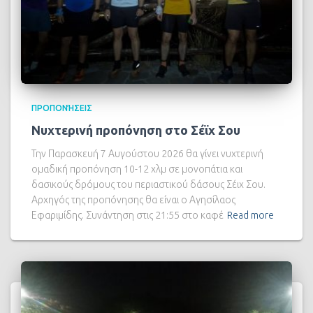
ΠΡΟΠΟΝΉΣΕΙΣ
Νυχτερινή προπόνηση στο Σέϊχ Σου
Την Παρασκευή 7 Αυγούστου 2026 θα γίνει νυχτερινή
ομαδική προπόνηση 10-12 χλμ σε μονοπάτια και
δασικούς δρόμους του περιαστικού δάσους Σέιχ Σου.
Αρχηγός της προπόνησης θα είναι ο Αγησίλαος
Εφαριμίδης. Συνάντηση στις 21:55 στο καφέ
Read more