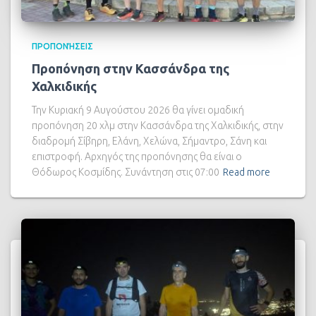
ΠΡΟΠΟΝΉΣΕΙΣ
Προπόνηση στην Κασσάνδρα της
Χαλκιδικής
Την Κυριακή 9 Αυγούστου 2026 θα γίνει ομαδική
προπόνηση 20 χλμ στην Κασσάνδρα της Χαλκιδικής, στην
διαδρομή Σίβηρη, Ελάνη, Χελώνα, Σήμαντρο, Σάνη και
επιστροφή. Αρχηγός της προπόνησης θα είναι ο
Θόδωρος Κοσμίδης. Συνάντηση στις 07:00
Read more