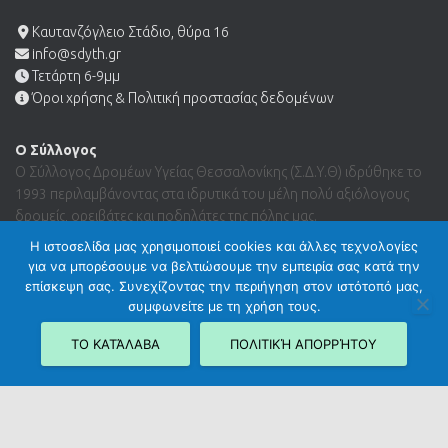
Καυτανζόγλειο Στάδιο, θύρα 16
info@sdyth.gr
Τετάρτη 6-9μμ
Όροι χρήσης & Πολιτική προστασίας δεδομένων
Ο Σύλλογος
Ο Σύλλογος Δρομέων Υγείας Θεσσαλονίκης (Σ.Δ.Υ.Θ) ιδρύθηκε το
1993 περιλαμβάνοντας στα ιδρυτικά του μέλη πολύ αξιόλογους
δρομείς, ορειβάτες και ποδηλάτες της πόλης μας.
Η ιστοσελίδα μας χρησιμοποιεί cookies και άλλες τεχνολογίες
για να μπορέσουμε να βελτιώσουμε την εμπειρία σας κατά την
Search …
επίσκεψη σας. Συνεχίζοντας την περιήγηση στον ιστότοπό μας,
συμφωνείτε με τη χρήση τους.
ΤΟ ΚΑΤΆΛΑΒΑ
ΠΟΛΙΤΙΚΉ ΑΠΟΡΡΉΤΟΥ
Hestia | Developed by
ThemeIsle