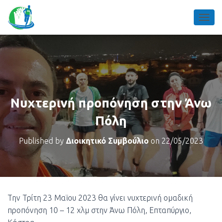
TOGGL
Νυχτερινή προπόνηση στην Άνω
Πόλη
Published by
Διοικητικό Συμβούλιο
on
22/05/2023
Την Τρίτη 23 Μαϊου 2023 θα γίνει νυχτερινή ομαδική
προπόνηση 10 – 12 χλμ στην Άνω Πόλη, Επταπύργιο,