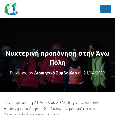
TOGGL
Νυχτερινή προπόνηση στην Άνω
Πόλη
Published by
Διοικητικό Συμβούλιο
on
21/04/2023
Την Παρασκευή 21 Απριλίου 2023 θα γίνει νυχτερινή
ομαδική προπόνηση 12 – 14 χλμ σε μονοπάτια και