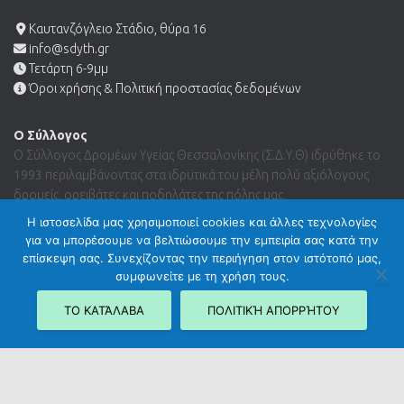
Καυτανζόγλειο Στάδιο, θύρα 16
info@sdyth.gr
Τετάρτη 6-9μμ
Όροι χρήσης & Πολιτική προστασίας δεδομένων
Ο Σύλλογος
Ο Σύλλογος Δρομέων Υγείας Θεσσαλονίκης (Σ.Δ.Υ.Θ) ιδρύθηκε το
1993 περιλαμβάνοντας στα ιδρυτικά του μέλη πολύ αξιόλογους
δρομείς, ορειβάτες και ποδηλάτες της πόλης μας.
Η ιστοσελίδα μας χρησιμοποιεί cookies και άλλες τεχνολογίες
για να μπορέσουμε να βελτιώσουμε την εμπειρία σας κατά την
Search …
επίσκεψη σας. Συνεχίζοντας την περιήγηση στον ιστότοπό μας,
συμφωνείτε με τη χρήση τους.
ΤΟ ΚΑΤΆΛΑΒΑ
ΠΟΛΙΤΙΚΉ ΑΠΟΡΡΉΤΟΥ
Hestia | Developed by
ThemeIsle