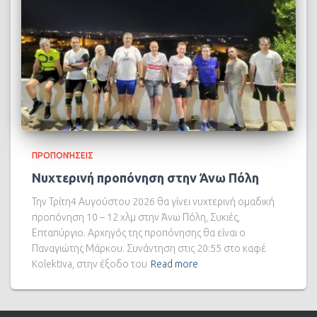
ΠΡΟΠΟΝΉΣΕΙΣ
Νυχτερινή προπόνηση στην Άνω Πόλη
Την Τρίτη4 Αυγούστου 2026 θα γίνει νυχτερινή ομαδική
προπόνηση 10 – 12 χλμ στην Άνω Πόλη, Συκιές,
Επταπύργιο. Αρχηγός της προπόνησης θα είναι ο
Παναγιώτης Μάρκου. Συνάντηση στις 20:55 στο καφέ
Kolektiva, στην έξοδο του
Read more