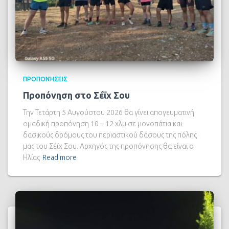
ΠΡΟΠΟΝΉΣΕΙΣ
Προπόνηση στο Σέϊχ Σου
Την Τετάρτη 5 Αυγούστου 2026 θα γίνει απογευματινή
ομαδική προπόνηση 10 – 12 χλμ σε μονοπάτια και
δασικούς δρόμους του περιαστικού δάσους της πόλης
μας του Σέϊχ Σου. Αρχηγός της προπόνησης θα είναι ο
Ηλίας
Read more