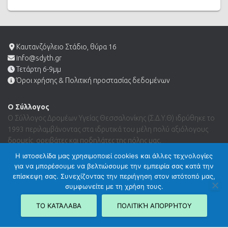
Καυτανζόγλειο Στάδιο, θύρα 16
info@sdyth.gr
Τετάρτη 6-9μμ
Όροι χρήσης & Πολιτική προστασίας δεδομένων
Ο Σύλλογος
Ο Σύλλογος Δρομέων Υγείας Θεσσαλονίκης (Σ.Δ.Υ.Θ) ιδρύθηκε το
1993 περιλαμβάνοντας στα ιδρυτικά του μέλη πολύ αξιόλογους
δρομείς, ορειβάτες και ποδηλάτες της πόλης μας.
Η ιστοσελίδα μας χρησιμοποιεί cookies και άλλες τεχνολογίες
για να μπορέσουμε να βελτιώσουμε την εμπειρία σας κατά την
Search …
επίσκεψη σας. Συνεχίζοντας την περιήγηση στον ιστότοπό μας,
συμφωνείτε με τη χρήση τους.
ΤΟ ΚΑΤΆΛΑΒΑ
ΠΟΛΙΤΙΚΉ ΑΠΟΡΡΉΤΟΥ