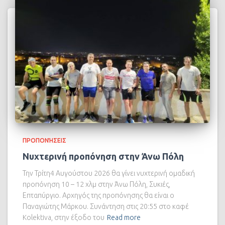
ΠΡΟΠΟΝΉΣΕΙΣ
Νυχτερινή προπόνηση στην Άνω Πόλη
Την Τρίτη4 Αυγούστου 2026 θα γίνει νυχτερινή ομαδική
προπόνηση 10 – 12 χλμ στην Άνω Πόλη, Συκιές,
Επταπύργιο. Αρχηγός της προπόνησης θα είναι ο
Παναγιώτης Μάρκου. Συνάντηση στις 20:55 στο καφέ
Kolektiva, στην έξοδο του
Read more