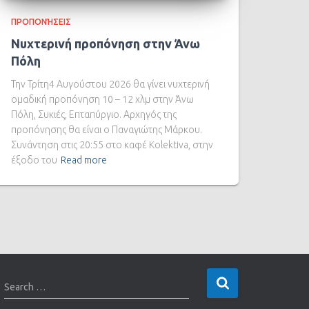
ΠΡΟΠΟΝΉΣΕΙΣ
Νυχτερινή προπόνηση στην Άνω
Πόλη
Την Τρίτη4 Αυγούστου 2026 θα γίνει νυχτερινή
ομαδική προπόνηση 10 – 12 χλμ στην Άνω
Πόλη, Συκιές, Επταπύργιο. Αρχηγός της
προπόνησης θα είναι ο Παναγιώτης Μάρκου.
Συνάντηση στις 20:55 στο καφέ Kolektiva, στην
έξοδο του
Read more
Search …