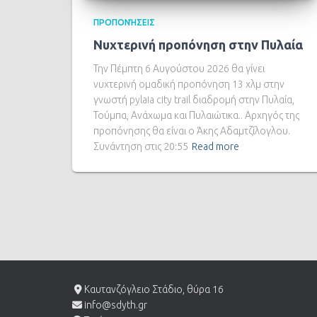
ΠΡΟΠΟΝΉΣΕΙΣ
Νυχτερινή προπόνηση στην Πυλαία
Την Πέμπτη 6 Αυγούστου 2026 θα γίνει
νυχτερινή ομαδική προπόνηση 13 χλμ στην
γνωστή pylaia city trail διαδρομή στην Πυλαία,
Τούμπα, Ανάχωμα και Πυλαιώτικα.. Αρχηγός της
προπόνησης θα είναι ο Άκης Αδαμτζίλογλου.
Συνάντηση στις 20:55
Read more
Καυτανζόγλειο Στάδιο, θύρα 16
info@sdyth.gr