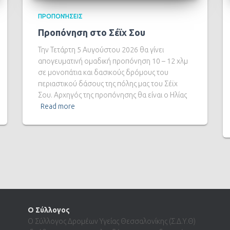
ΠΡΟΠΟΝΉΣΕΙΣ
Προπόνηση στο Σέϊχ Σου
Την Τετάρτη 5 Αυγούστου 2026 θα γίνει
απογευματινή ομαδική προπόνηση 10 – 12 χλμ
σε μονοπάτια και δασικούς δρόμους του
περιαστικού δάσους της πόλης μας του Σέϊχ
Σου. Αρχηγός της προπόνησης θα είναι ο Ηλίας
Read more
Ο Σύλλογος
Ο Σύλλογος Δρομέων Υγείας Θεσσαλονίκης (Σ.Δ.Υ.Θ)