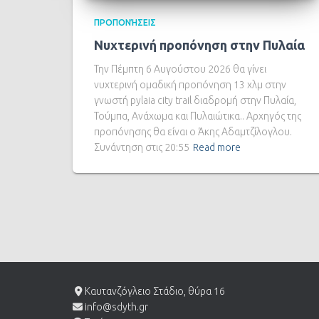
ΠΡΟΠΟΝΉΣΕΙΣ
Νυχτερινή προπόνηση στην Πυλαία
Την Πέμπτη 6 Αυγούστου 2026 θα γίνει
νυχτερινή ομαδική προπόνηση 13 χλμ στην
γνωστή pylaia city trail διαδρομή στην Πυλαία,
Τούμπα, Ανάχωμα και Πυλαιώτικα.. Αρχηγός της
προπόνησης θα είναι ο Άκης Αδαμτζίλογλου.
Συνάντηση στις 20:55
Read more
Καυτανζόγλειο Στάδιο, θύρα 16
info@sdyth.gr