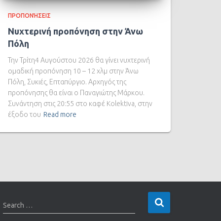
ΠΡΟΠΟΝΉΣΕΙΣ
Νυχτερινή προπόνηση στην Άνω
Πόλη
Την Τρίτη4 Αυγούστου 2026 θα γίνει νυχτερινή
ομαδική προπόνηση 10 – 12 χλμ στην Άνω
Πόλη, Συκιές, Επταπύργιο. Αρχηγός της
προπόνησης θα είναι ο Παναγιώτης Μάρκου.
Συνάντηση στις 20:55 στο καφέ Kolektiva, στην
έξοδο του
Read more
Search …