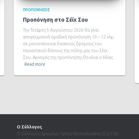
ΠΡΟΠΟΝΉΣΕΙΣ
Προπόνηση στο Σέϊχ Σου
Την Τετάρτη 5 Αυγούστου 2026 θα γίνει
απογευματινή ομαδική προπόνηση 10 – 12 χλμ
σε μονοπάτια και δασικούς δρόμους του
περιαστικού δάσους της πόλης μας του Σέϊχ
Σου. Αρχηγός της προπόνησης θα είναι ο Ηλίας
Read more
Ο Σύλλογος
Ο Σύλλογος Δρομέων Υγείας Θεσσαλονίκης (Σ.Δ.Υ.Θ)