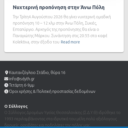
Νυχτερινή προπόνηση στην Άνω Πόλη
Την Τρίτη4 Αυγούστου 2026 θα γίνει νυχτερινή ομαδική
προπόνηση 10 – 12 χλμ στην Άνω Πόλη, Συκιές,
Επταπύργιο. Αρχηγός της προπόνησης θα είναι ο
Παναγιώτης Μάρκου. Συνάντηση στις 20:55 στο καφέ
Kolektiva, στην έξοδο του
Read more
Καυτανζόγλειο Στάδιο, θύρα 16
info@sdyth.gr
Τετάρτη 6-9μμ
Όροι χρήσης & Πολιτική προστασίας δεδομένων
Ο Σύλλογος
Ο Σύλλογος Δρομέων Υγείας Θεσσαλονίκης (Σ.Δ.Υ.Θ) ιδρύθηκε το
1993 περιλαμβάνοντας στα ιδρυτικά του μέλη πολύ αξιόλογους
δρομείς, ορειβάτες και ποδηλάτες της πόλης μας.