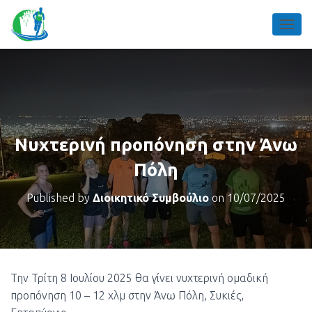
TOGGL
Νυχτερινή προπόνηση στην Άνω
Πόλη
Published by
Διοικητικό Συμβούλιο
on
10/07/2025
Την Τρίτη 8 Ιουλίου 2025 θα γίνει νυχτερινή ομαδική
προπόνηση 10 – 12 χλμ στην Άνω Πόλη, Συκιές,