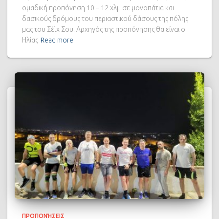
ομαδική προπόνηση 10 – 12 χλμ σε μονοπάτια και
δασικούς δρόμους του περιαστικού δάσους της πόλης
μας του Σέϊχ Σου. Αρχηγός της προπόνησης θα είναι ο
Ηλίας
Read more
ΠΡΟΠΟΝΉΣΕΙΣ