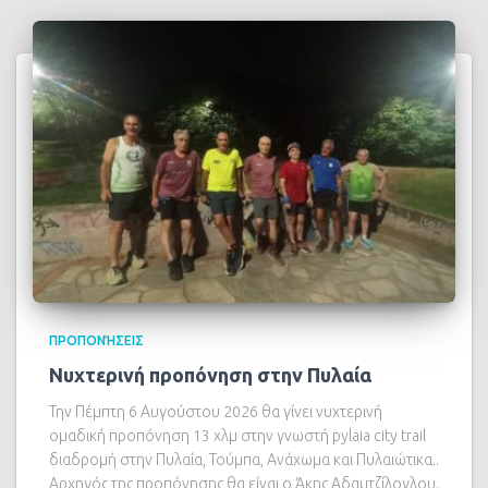
ΠΡΟΠΟΝΉΣΕΙΣ
Νυχτερινή προπόνηση στην Πυλαία
Την Πέμπτη 6 Αυγούστου 2026 θα γίνει νυχτερινή
ομαδική προπόνηση 13 χλμ στην γνωστή pylaia city trail
διαδρομή στην Πυλαία, Τούμπα, Ανάχωμα και Πυλαιώτικα..
Αρχηγός της προπόνησης θα είναι ο Άκης Αδαμτζίλογλου.