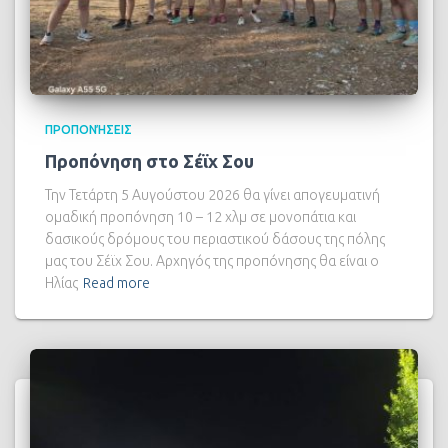
ΠΡΟΠΟΝΉΣΕΙΣ
Προπόνηση στο Σέϊχ Σου
Την Τετάρτη 5 Αυγούστου 2026 θα γίνει απογευματινή
ομαδική προπόνηση 10 – 12 χλμ σε μονοπάτια και
δασικούς δρόμους του περιαστικού δάσους της πόλης
μας του Σέϊχ Σου. Αρχηγός της προπόνησης θα είναι ο
Ηλίας
Read more