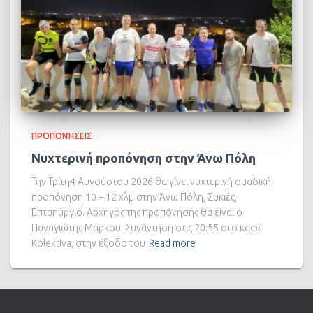
ΠΡΟΠΟΝΉΣΕΙΣ
Νυχτερινή προπόνηση στην Άνω Πόλη
Την Τρίτη4 Αυγούστου 2026 θα γίνει νυχτερινή ομαδική
προπόνηση 10 – 12 χλμ στην Άνω Πόλη, Συκιές,
Επταπύργιο. Αρχηγός της προπόνησης θα είναι ο
Παναγιώτης Μάρκου. Συνάντηση στις 20:55 στο καφέ
Kolektiva, στην έξοδο του
Read more