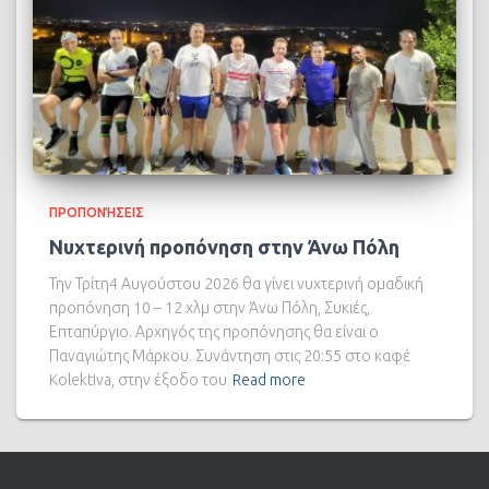
ΠΡΟΠΟΝΉΣΕΙΣ
Νυχτερινή προπόνηση στην Άνω Πόλη
Την Τρίτη4 Αυγούστου 2026 θα γίνει νυχτερινή ομαδική
προπόνηση 10 – 12 χλμ στην Άνω Πόλη, Συκιές,
Επταπύργιο. Αρχηγός της προπόνησης θα είναι ο
Παναγιώτης Μάρκου. Συνάντηση στις 20:55 στο καφέ
Kolektiva, στην έξοδο του
Read more