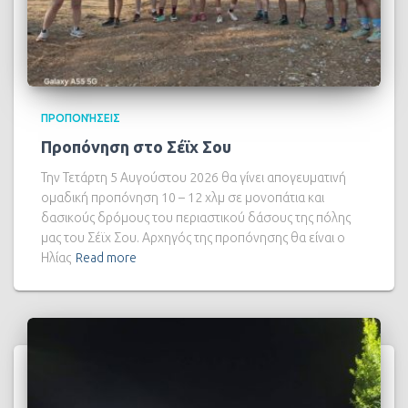
ΠΡΟΠΟΝΉΣΕΙΣ
Προπόνηση στο Σέϊχ Σου
Την Τετάρτη 5 Αυγούστου 2026 θα γίνει απογευματινή
ομαδική προπόνηση 10 – 12 χλμ σε μονοπάτια και
δασικούς δρόμους του περιαστικού δάσους της πόλης
μας του Σέϊχ Σου. Αρχηγός της προπόνησης θα είναι ο
Ηλίας
Read more