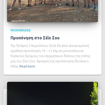
ΠΡΟΠΟΝΉΣΕΙΣ
Προπόνηση στο Σέϊχ Σου
Την Τετάρτη 5 Αυγούστου 2026 θα γίνει απογευματινή
ομαδική προπόνηση 10 – 12 χλμ σε μονοπάτια και
δασικούς δρόμους του περιαστικού δάσους της πόλης
μας του Σέϊχ Σου. Αρχηγός της προπόνησης θα είναι ο
Ηλίας
Read more