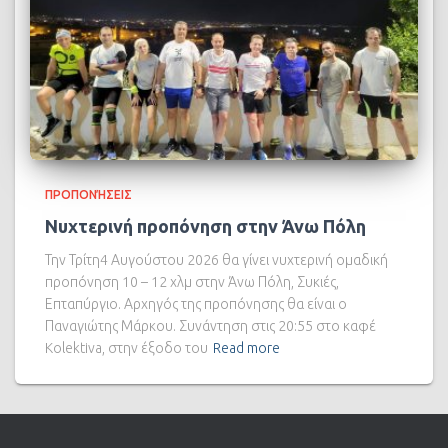
ΠΡΟΠΟΝΉΣΕΙΣ
Νυχτερινή προπόνηση στην Άνω Πόλη
Την Τρίτη4 Αυγούστου 2026 θα γίνει νυχτερινή ομαδική
προπόνηση 10 – 12 χλμ στην Άνω Πόλη, Συκιές,
Επταπύργιο. Αρχηγός της προπόνησης θα είναι ο
Παναγιώτης Μάρκου. Συνάντηση στις 20:55 στο καφέ
Kolektiva, στην έξοδο του
Read more